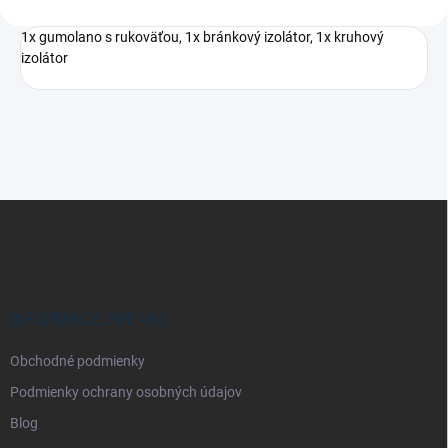
1x gumolano s rukoväťou, 1x bránkový izolátor, 1x kruhový
izolátor
Z
á
p
ä
t
i
INFORMÁCIE PRE VÁS
e
Obchodné podmienky
Podmienky ochrany osobných údajov
Blog