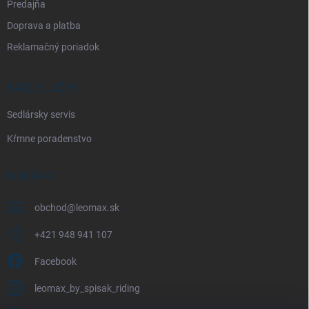
Predajňa
Doprava a platba
Reklamačný poriadok
NAŠE SLUŽBY
Sedlársky servis
Kŕmne poradenstvo
KONTAKT
obchod
@
leomax.sk
+421 948 941 107
Facebook
leomax_by_spisak_riding