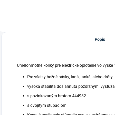
značky AKO
Agrartechnik pre
krátke oplotenia.
Popis
Umelohmotne koliky pre elektrické oplotenie vo výšk
Pre všetky bežné pásky, laná, lanká, alebo drôty
vysoká stabilita dosiahnutá pozdľžnými výstuž
s pozinkovaným hrotom 444932
s dvojitým stúpadlom.
Kovové posilnenie stúpadla vedie k extrémne vyso