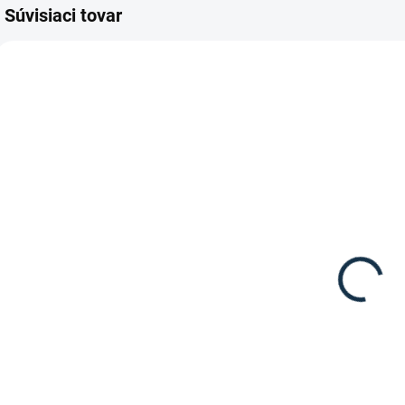
Súvisiaci tovar
DOSTUPNÉ DO 7-10
DOSTUPNÉ DO 10-12
DNÍ
DNÍ
VE - Vodivá
VE -Bránkový
páska od
systém
značky AKO
elastický
Agrartechnik
17,50 €
16,80 €
Do košíka
Do košíka
Cenovo výhodná
vodivá páska od