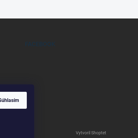
FACEBOOK
Súhlasím
Vytvoril Shoptet