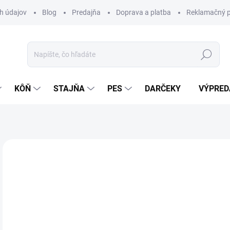
h údajov
Blog
Predajňa
Doprava a platba
Reklamačný p
Hľadať
KÔŇ
STAJŇA
PES
DARČEKY
VÝPRED
Neohodnotené
Podrobnosti hodnotenia
ZNAČKA:
AK
2,
Jedn
SK
cena
MÔŽ
DO: