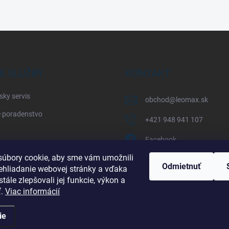
E SLUŽBY
KONTAKT
sky servis
obchod
@
leomax.sk
 poradenstvo
+421 948 941 107
Facebook
úbory cookie, aby sme vám umožnili
leomax_by_spisak_riding
Odmietnuť
ehliadanie webovej stránky a vďaka
tále zlepšovali jej funkcie, výkon a
+421 948 941 107
ť.
Viac informácií
ie