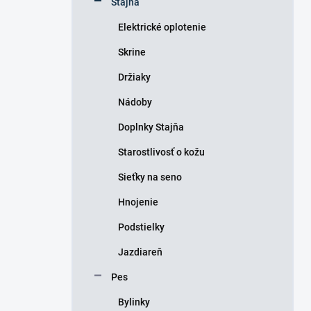
Stajňa
e
l
Elektrické oplotenie
Skrine
Držiaky
Nádoby
Doplnky Stajňa
Starostlivosť o kožu
Sieťky na seno
Hnojenie
Podstielky
Jazdiareň
Pes
Bylinky