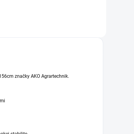
e 156cm značky AKO Agrartechnik.
ami
kej stabilite.