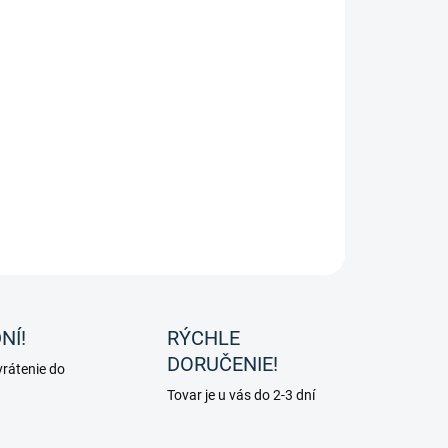
8.2026
−
+
Pridať do košíka
ohmotne koliky pre elektrické oplotenie vo výške 156cm
ky AKO Agrartechnik.
ILNÉ INFORMÁCIE
OPÝTAŤ SA
NÍ!
RÝCHLE
DORUČENIE!
rátenie do
Tovar je u vás do 2-3 dní