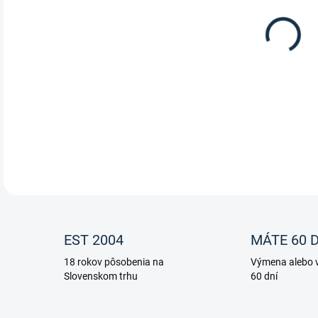
12.
Umel
znač
DETA
EST 2004
MÁTE 60 D
18 rokov pôsobenia na
Výmena alebo v
Slovenskom trhu
60 dní