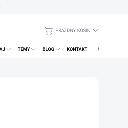
oriadok
PRÁZDNY KOŠÍK
NÁKUPNÝ
KOŠÍK
AJ
TÉMY
BLOG
KONTAKT
NOVINKY
O AGRARTECHNIK
65 €
otková
LADOM
(>5 KS)
:
EME DORUČIŤ