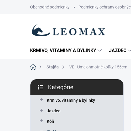
Prejsť
Obchodné podmienky
Podmienky ochrany osobnýc
na
obsah
KRMIVO, VITAMÍNY A BYLINKY
JAZDEC
Domov
Stajňa
VE - Umelohmotné kolíky 156cm
B
Kategórie
o
Preskočiť
č
kategórie
n
Krmivo, vitamíny a bylinky
ý
Jazdec
p
a
Kôň
n