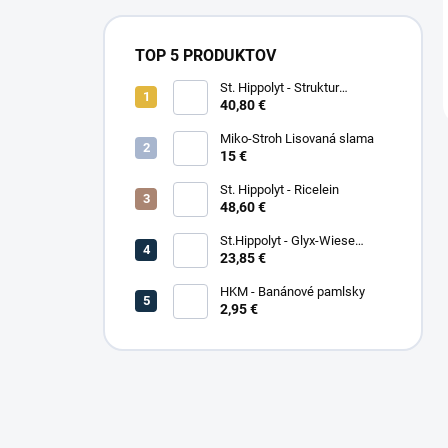
TOP 5 PRODUKTOV
St. Hippolyt - Struktur
Energetikum
40,80 €
Miko-Stroh Lisovaná slama
15 €
St. Hippolyt - Ricelein
48,60 €
St.Hippolyt - Glyx-Wiese
Seniorfaser
23,85 €
HKM - Banánové pamlsky
2,95 €