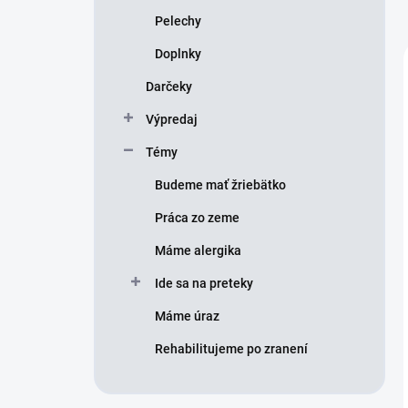
Pelechy
Doplnky
Darčeky
Výpredaj
Témy
Budeme mať žriebätko
Práca zo zeme
Máme alergika
Ide sa na preteky
Máme úraz
Rehabilitujeme po zranení