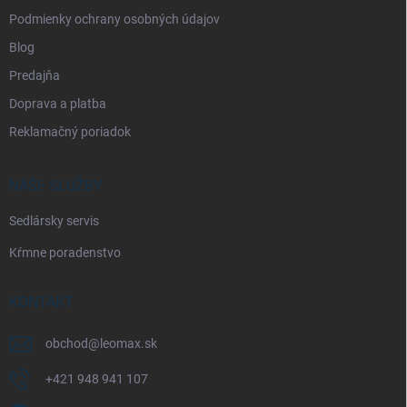
v
Podmienky ochrany osobných údajov
ý
p
Blog
i
Predajňa
s
u
Doprava a platba
Reklamačný poriadok
NAŠE SLUŽBY
Sedlársky servis
Kŕmne poradenstvo
KONTAKT
obchod
@
leomax.sk
+421 948 941 107