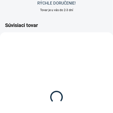
RÝCHLE DORUČENIE!
Tovar je u vás do 2-3 dní
Súvisiaci tovar
DOSTUPNÉ DO 7-10 DNÍ
VE - Vodivá páska od
značky AKO
Agrartechnik
17,50 €
Do košíka