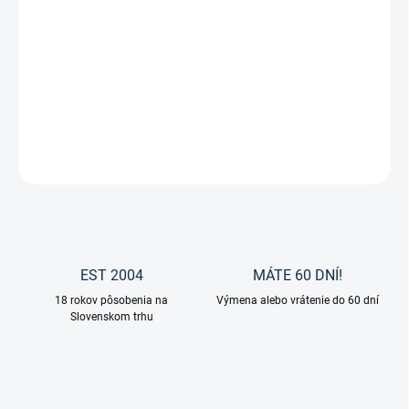
−
+
Pridať do košíka
Široko páskový izolátor od spoločnosti AKO Agrartechnik.
DETAILNÉ INFORMÁCIE
OPÝTAŤ SA
EST 2004
MÁTE 60 DNÍ!
18 rokov pôsobenia na
Výmena alebo vrátenie do 60 dní
Slovenskom trhu