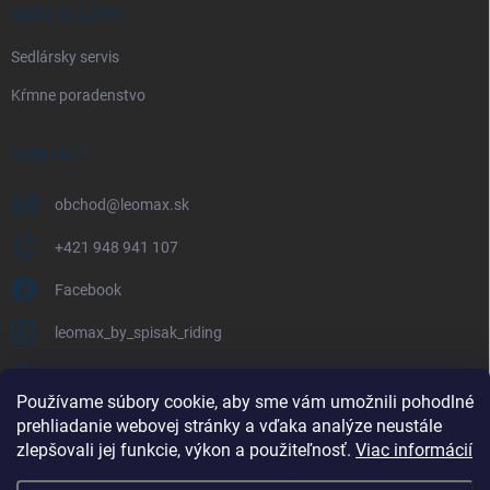
NAŠE SLUŽBY
Sedlársky servis
Kŕmne poradenstvo
KONTAKT
obchod
@
leomax.sk
+421 948 941 107
Facebook
leomax_by_spisak_riding
+421 948 941 107
Používame súbory cookie, aby sme vám umožnili pohodlné
prehliadanie webovej stránky a vďaka analýze neustále
FACEBOOK
zlepšovali jej funkcie, výkon a použiteľnosť.
Viac informácií