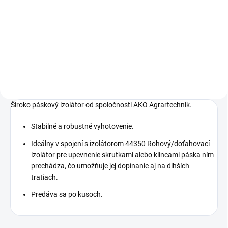
Cenovo výhodná vodivá páska
od značky AKO Agrartechnik pre
krátke oplotenia.
Široko páskový izolátor od spoločnosti AKO Agrartechnik.
Stabilné a robustné vyhotovenie.
Ideálny v spojení s izolátorom 44350 Rohový/doťahovací
izolátor pre upevnenie skrutkami alebo klincami páska ním
prechádza, čo umožňuje jej dopínanie aj na dlhších
tratiach.
Predáva sa po kusoch.