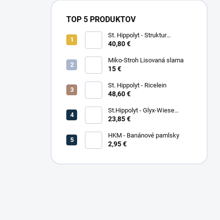
TOP 5 PRODUKTOV
St. Hippolyt - Struktur
Energetikum
40,80 €
Miko-Stroh Lisovaná slama
15 €
St. Hippolyt - Ricelein
48,60 €
St.Hippolyt - Glyx-Wiese
Seniorfaser
23,85 €
HKM - Banánové pamlsky
2,95 €