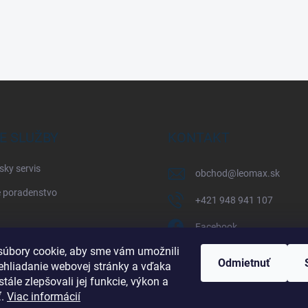
E SLUŽBY
KONTAKT
sky servis
obchod
@
leomax.sk
 poradenstvo
+421 948 941 107
Facebook
úbory cookie, aby sme vám umožnili
leomax_by_spisak_riding
Odmietnuť
ehliadanie webovej stránky a vďaka
tále zlepšovali jej funkcie, výkon a
+421 948 941 107
ť.
Viac informácií