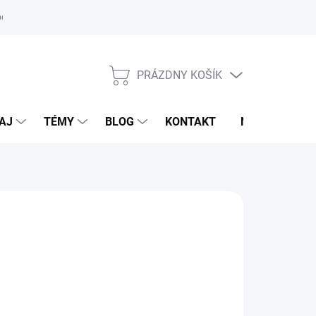
oriadok
PRÁZDNY KOŠÍK
NÁKUPNÝ
KOŠÍK
AJ
TÉMY
BLOG
KONTAKT
NOVINKY
LDHAUSEN
,95 €
otková
voľte variant
: