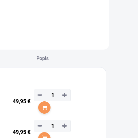
hlávka na žriebä
d značky
aldhausen
Popis
−
+
49,95 €
Do košíka
−
+
49,95 €