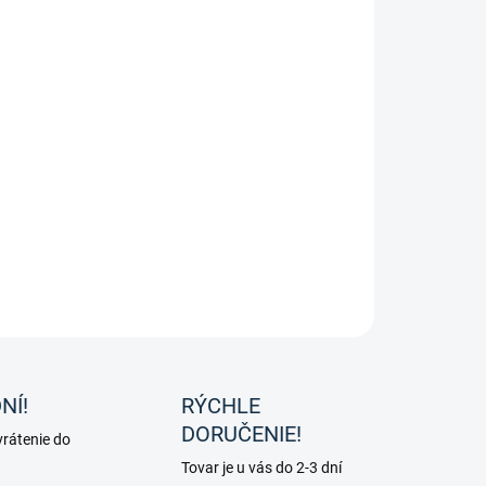
hová deka pre žriebätká s tepelnou výplňou 100 g / m2 a
ívkou absorbujúcou pot od značky Waldhausen.
ILNÉ INFORMÁCIE
OPÝTAŤ SA
NÍ!
RÝCHLE
DORUČENIE!
rátenie do
Tovar je u vás do 2-3 dní