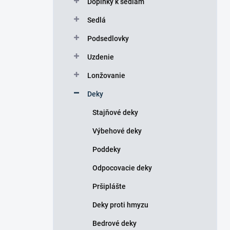
Doplnky k sedlám
e
l
Sedlá
Podsedlovky
Uzdenie
Lonžovanie
Deky
Stajňové deky
Výbehové deky
Poddeky
Odpocovacie deky
Pršiplášte
Deky proti hmyzu
Bedrové deky