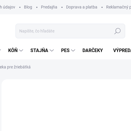
h údajov
Blog
Predajňa
Doprava a platba
Reklamačný p
Hľadať
KÔŇ
STAJŇA
PES
DARČEKY
VÝPRED
ka pre žriebätká
Neohodnotené
Podrobnosti hodnotenia
ZNAČKA:
WA
49
Jedn
Z
cena