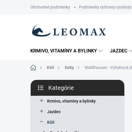
Prejsť
Obchodné podmienky
Podmienky ochrany osobnýc
na
obsah
KRMIVO, VITAMÍNY A BYLINKY
JAZDEC
Domov
Kôň
Deky
Waldhausen - Výbehová de
B
Kategórie
o
Preskočiť
č
kategórie
n
Krmivo, vitamíny a bylinky
ý
Jazdec
p
a
Kôň
n