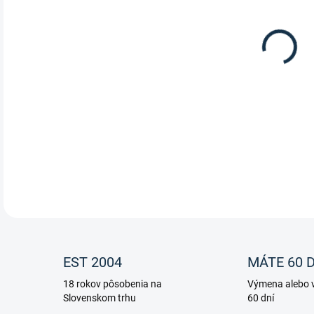
Výbe
podš
DETA
EST 2004
MÁTE 60 D
18 rokov pôsobenia na
Výmena alebo v
Slovenskom trhu
60 dní