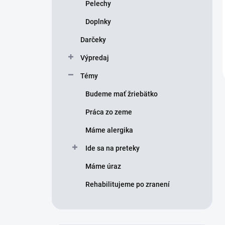
Pelechy
Doplnky
Darčeky
Výpredaj
Témy
Budeme mať žriebätko
Práca zo zeme
Máme alergika
Ide sa na preteky
Máme úraz
Rehabilitujeme po zranení