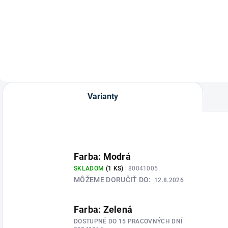
Ohlávka pre
Mare Foal and
O
mladé kone
žriebätká od
Youngstock,
o
značky HKM.
vitamíny a minerály
W
pre gravidné kobyly,
žriebätá a mladé
kone od
spoločnosti NAF
obsahuje široké
spektrum
Varianty
vitamínov a
minerálov, ktoré
sú...
Farba: Modrá
SKLADOM
(1 KS)
| 80041005
MÔŽEME DORUČIŤ DO:
12.8.2026
Farba: Zelená
DOSTUPNÉ DO 15 PRACOVNÝCH DNÍ
|