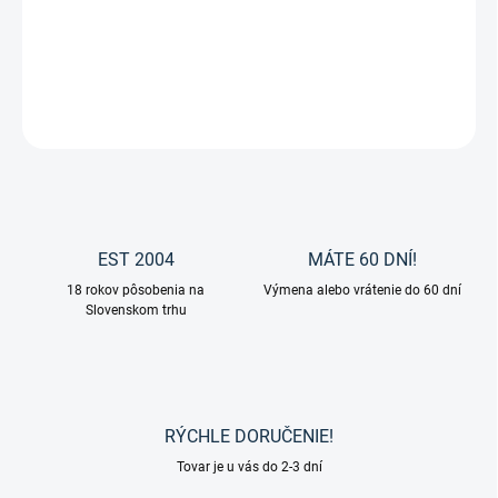
−
+
Pridať do košíka
DETAILNÉ INFORMÁCIE
OPÝTAŤ SA
EST 2004
MÁTE 60 DNÍ!
18 rokov pôsobenia na
Výmena alebo vrátenie do 60 dní
Slovenskom trhu
RÝCHLE DORUČENIE!
Tovar je u vás do 2-3 dní