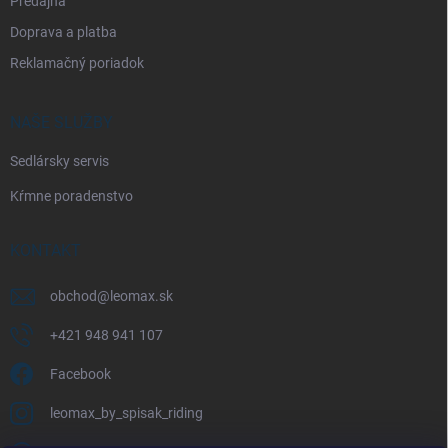
Predajňa
Doprava a platba
Reklamačný poriadok
NAŠE SLUŽBY
Sedlársky servis
Kŕmne poradenstvo
KONTAKT
obchod
@
leomax.sk
+421 948 941 107
Facebook
leomax_by_spisak_riding