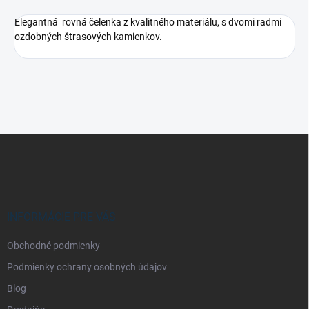
Elegantná rovná čelenka z kvalitného materiálu, s dvomi radmi
ozdobných štrasových kamienkov.
Z
á
p
ä
t
i
INFORMÁCIE PRE VÁS
e
Obchodné podmienky
Podmienky ochrany osobných údajov
Blog