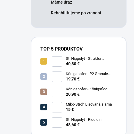
Máme úraz
Rehabilitujeme po zranení
TOP 5 PRODUKTOV
St. Hippolyt - Struktur
Energetikum
40,80 €
Königshofer - P2 Granule
Freizeit
19,70 €
Königshofer - Königsfloc
základne musli
20,90 €
Miko-Stroh Lisovaná slama
15 €
St. Hippolyt - Ricelein
48,60 €