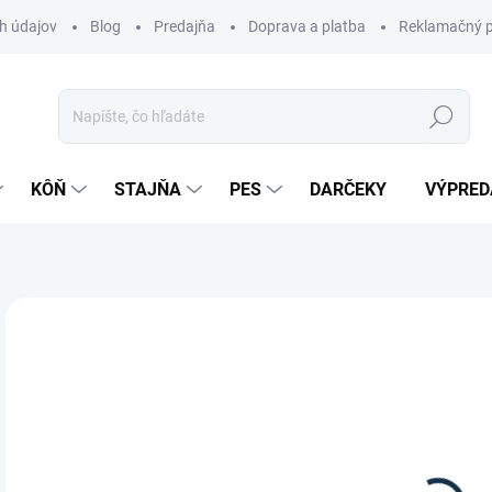
h údajov
Blog
Predajňa
Doprava a platba
Reklamačný p
Hľadať
KÔŇ
STAJŇA
PES
DARČEKY
VÝPRED
Neohodnotené
Podrobnosti hodnotenia
ZNAČKA:
WA
49
Jedn
MO
cena
Čis