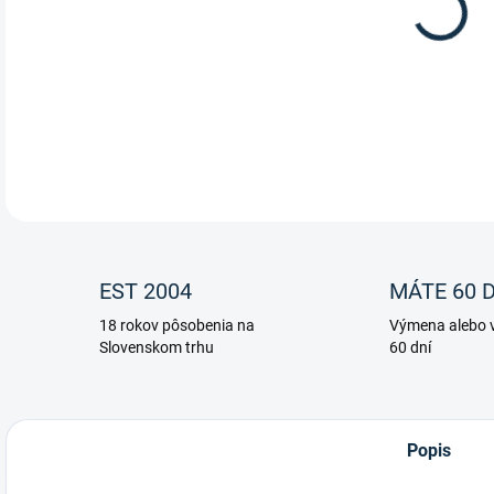
mas
tvo
DETA
EST 2004
MÁTE 60 D
18 rokov pôsobenia na
Výmena alebo v
Slovenskom trhu
60 dní
Popis