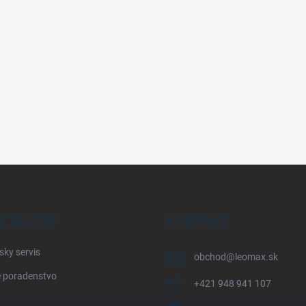
E SLUŽBY
KONTAKT
sky servis
obchod
@
leomax.sk
 poradenstvo
+421 948 941 107