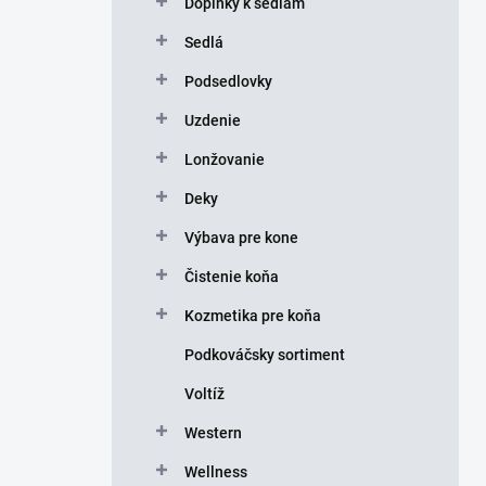
Doplnky k sedlám
e
l
Sedlá
Podsedlovky
Uzdenie
Lonžovanie
Deky
Výbava pre kone
Čistenie koňa
Kozmetika pre koňa
Podkováčsky sortiment
Voltíž
Western
Wellness