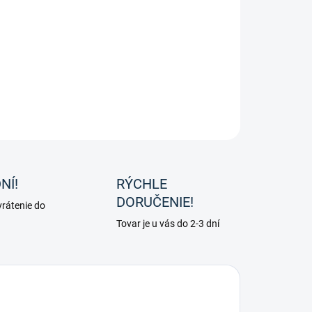
tných kyselín.Môže mať pozitívny vplyv na
rbu chrupavky a zabraňuje artritickým modifikáciám.
ILNÉ INFORMÁCIE
OPÝTAŤ SA
NÍ!
RÝCHLE
DORUČENIE!
rátenie do
Tovar je u vás do 2-3 dní