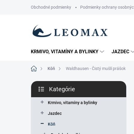
Prejsť
Obchodné podmienky
Podmienky ochrany osobnýc
na
obsah
KRMIVO, VITAMÍNY A BYLINKY
JAZDEC
Domov
Kôň
Waldhausen - Čistý mušlí prášok
B
Kategórie
o
Preskočiť
č
kategórie
n
Krmivo, vitamíny a bylinky
ý
Jazdec
p
a
Kôň
n