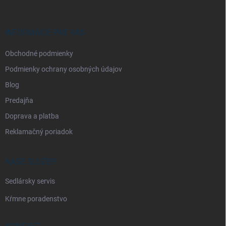
ä
t
i
INFORMÁCIE PRE VÁS
e
Obchodné podmienky
Podmienky ochrany osobných údajov
Blog
Predajňa
Doprava a platba
Reklamačný poriadok
NAŠE SLUŽBY
Sedlársky servis
Kŕmne poradenstvo