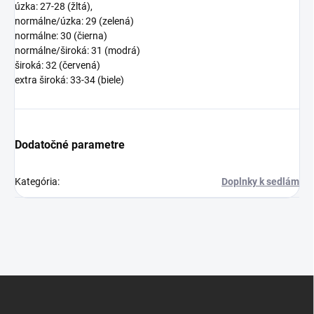
úzka: 27-28 (žltá),
normálne/úzka: 29 (zelená)
normálne: 30 (čierna)
normálne/široká: 31 (modrá)
široká: 32 (červená)
extra široká: 33-34 (biele)
Dodatočné parametre
Kategória
:
Doplnky k sedlám
Z
á
p