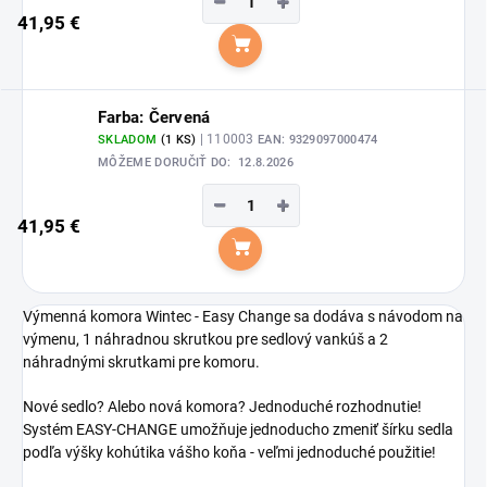
−
+
41,95 €
Do košíka
Farba: Červená
| 110003
SKLADOM
(1 KS)
EAN:
9329097000474
MÔŽEME DORUČIŤ DO:
12.8.2026
−
+
41,95 €
Do košíka
Výmenná komora Wintec - Easy Change sa dodáva s návodom na
výmenu, 1 náhradnou skrutkou pre sedlový vankúš a 2
náhradnými skrutkami pre komoru.
Nové sedlo? Alebo nová komora? Jednoduché rozhodnutie!
Systém EASY-CHANGE umožňuje jednoducho zmeniť šírku sedla
podľa výšky kohútika vášho koňa - veľmi jednoduché použitie!