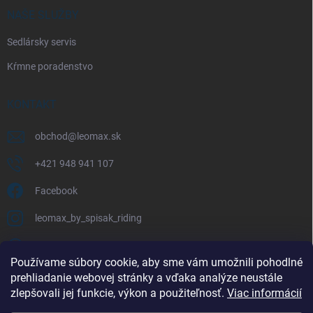
NAŠE SLUŽBY
Sedlársky servis
Kŕmne poradenstvo
KONTAKT
obchod
@
leomax.sk
+421 948 941 107
Facebook
leomax_by_spisak_riding
+421 948 941 107
Používame súbory cookie, aby sme vám umožnili pohodlné
prehliadanie webovej stránky a vďaka analýze neustále
FACEBOOK
zlepšovali jej funkcie, výkon a použiteľnosť.
Viac informácií