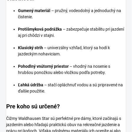
Gumený materiál
– pružný, vodeodolný a jednoduchý na
čistenie.
Protišmyková podrážka
– zabezpečuje stabilitu pri jazdení
aj pri chôdzi v stajni.
Klasický strih
– univerzálny vzhľad, ktorý sa hodí k
jazdeckým nohaviciam.
Pohodlný vnútorný priestor
– vhodný na nosenie s
hrubšou ponožkou alebo vložkou podľa potreby.
Ľahká údržba
– stačí opláchnuť vodou a sú pripravené na
ďalšie použitie.
Pre koho sú určené?
Čižmy Waldhausen Star sú perfektné pre dámy, ktoré začínajú s
jazdením alebo hľadajú praktickú obuv na rekreačné jazdenie a
prácu pri koňoch. Vďaka odolnému materiálu ich oceníte aj ako