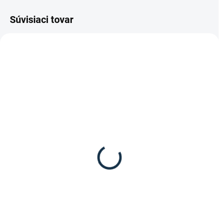
Súvisiaci tovar
VÝPREDAJ
DOSTUPNÉ DO 7-10 DNÍ
SKLADOM
(1 KS)
Waldhausen - Vyzuvák
Esperado - Dámske
8,95 €
jazdecké nohavice
Eleganza
Do košíka
62,70 €
Vyzuvák od značky Waldhausen.
Detail
Dámske jazdecké nohavice