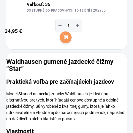
Veľkosť: 35
| 202935
DOSTUPNÉ DO PRACOVNÝCH 10-12 DNÍ
−
+
34,95 €
Do košíka
Waldhausen gumené jazdecké čižmy
“Star”
Praktická voľba pre začínajúcich jazdcov
Model
Star
od nemeckej značky Waldhausen je ideálnou
alternatívou pre tých, ktorí hľadajú cenovo dostupné a odolné
jazdecké čižmy. Sú vyrobené z kvalitnej gumy, ktorá je ľahko
udržiavateľná a vhodná aj do náročnejších podmienok, napríklad
do daždivého alebo blatistého počasia.
Vlastnosti: