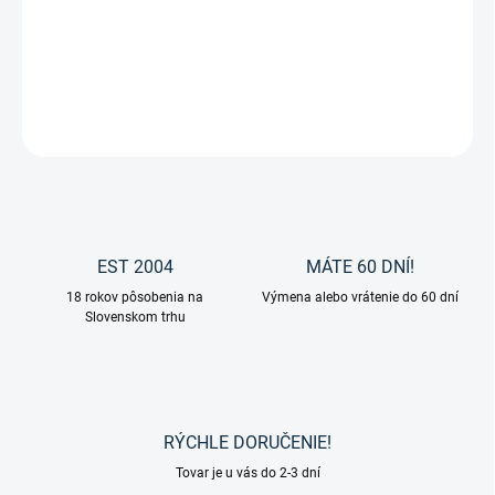
Gumené jazdecké čižmy Star od značky Waldhausen
DETAILNÉ INFORMÁCIE
OPÝTAŤ SA
EST 2004
MÁTE 60 DNÍ!
18 rokov pôsobenia na
Výmena alebo vrátenie do 60 dní
Slovenskom trhu
RÝCHLE DORUČENIE!
Tovar je u vás do 2-3 dní