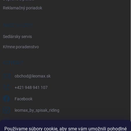
Reklamačný poriadok
NAŠE SLUŽBY
Sedlársky servis
Kŕmne poradenstvo
KONTAKT
obchod
@
leomax.sk
+421 948 941 107
Facebook
leomax_by_spisak_riding
+421 948 941 107
Používame súbory cookie, aby sme vám umožnili pohodlné