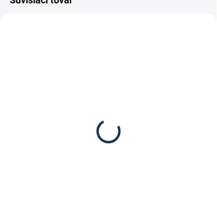
Súvisiaci tovar
SKLADOM
NIE JE SKLADOM / NA OBJEDNÁVKU
(1 KS)
Leovet - HUFOL mazanie
Waldhausen - Štetec s
na kopytá so štetcom
krytom
17,25 €
3,95 €
Do košíka
Detail
Mazanie na kopytá, ktoré udržuje
Štetec na kopytá od značky
kopytá zdravé a pružné.
Waldhausen.