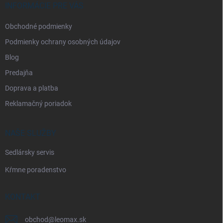
i
INFORMÁCIE PRE VÁS
e
Obchodné podmienky
Podmienky ochrany osobných údajov
Blog
Predajňa
Doprava a platba
Reklamačný poriadok
NAŠE SLUŽBY
Sedlársky servis
Kŕmne poradenstvo
KONTAKT
obchod
@
leomax.sk