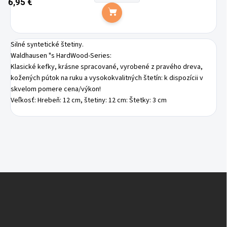
6,95 €
Do košíka
Silné syntetické štetiny.
Waldhausen "s HardWood-Series:
Klasické kefky, krásne spracované, vyrobené z pravého dreva,
kožených pútok na ruku a vysokokvalitných štetín:
k dispozícii v
skvelom pomere cena/výkon!
Veľkosť: Hrebeň: 12 cm, štetiny: 12 cm: Štetky: 3 cm
Z
á
p
ä
t