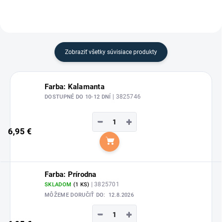
Zobraziť všetky súvisiace produkty
Farba: Kalamanta
| 3825746
DOSTUPNÉ DO 10-12 DNÍ
−
+
6,95 €
Do košíka
Farba: Prírodna
| 3825701
SKLADOM
(1 KS)
MÔŽEME DORUČIŤ DO:
12.8.2026
−
+