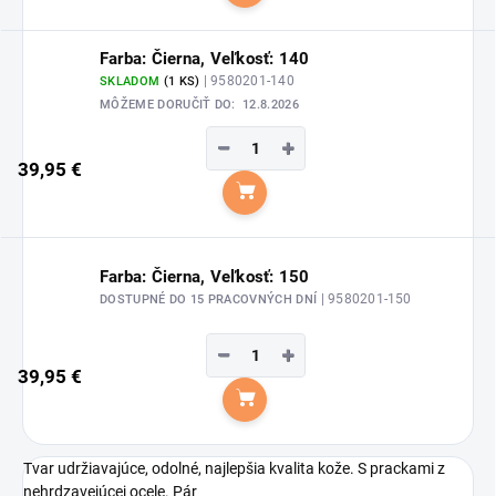
Farba: Čierna, Veľkosť: 140
| 9580201-140
SKLADOM
(1 KS)
MÔŽEME DORUČIŤ DO:
12.8.2026
−
+
39,95 €
Do košíka
Farba: Čierna, Veľkosť: 150
| 9580201-150
DOSTUPNÉ DO 15 PRACOVNÝCH DNÍ
−
+
39,95 €
Do košíka
Tvar udržiavajúce, odolné, najlepšia kvalita kože. S prackami z
nehrdzavejúcej ocele. Pár