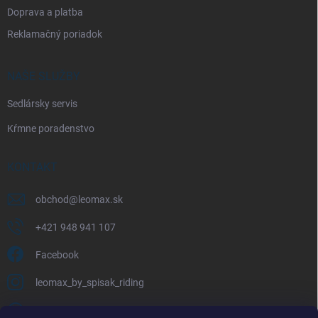
Doprava a platba
Reklamačný poriadok
NAŠE SLUŽBY
Sedlársky servis
Kŕmne poradenstvo
KONTAKT
obchod
@
leomax.sk
+421 948 941 107
Facebook
leomax_by_spisak_riding
+421 948 941 107