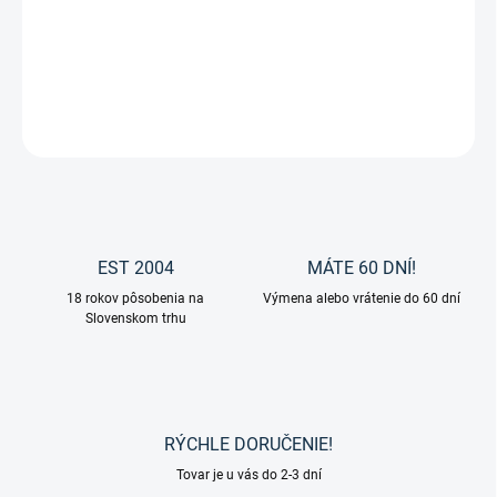
Kožené strmeňové remene X-Line od značky Waldhausen.
DETAILNÉ INFORMÁCIE
OPÝTAŤ SA
EST 2004
MÁTE 60 DNÍ!
18 rokov pôsobenia na
Výmena alebo vrátenie do 60 dní
Slovenskom trhu
RÝCHLE DORUČENIE!
Tovar je u vás do 2-3 dní