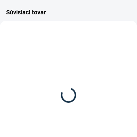
Súvisiaci tovar
DOSTUPNÉ DO 10-12 DNÍ
SKLADOM
(2 KS)
Waldhausen - Strmene
Waldhausen - Vložky do
Comfort
strmeňov
41,95 €
4,95 €
Detail
Detail
Ľahké plastové strmene Comfort
Gumené vložky do strmeňov od
od značky Waldhausen.
značky Waldhausen.