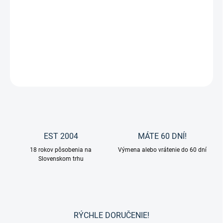
−
+
Pridať do košíka
Kreatívne náramky od značky Waldhausen.
DETAILNÉ INFORMÁCIE
OPÝTAŤ SA
EST 2004
MÁTE 60 DNÍ!
18 rokov pôsobenia na
Výmena alebo vrátenie do 60 dní
Slovenskom trhu
RÝCHLE DORUČENIE!