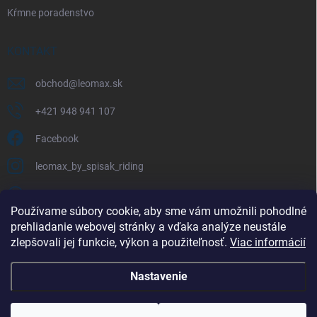
Kŕmne poradenstvo
KONTAKT
obchod
@
leomax.sk
+421 948 941 107
Facebook
leomax_by_spisak_riding
+421 948 941 107
Používame súbory cookie, aby sme vám umožnili pohodlné
prehliadanie webovej stránky a vďaka analýze neustále
FACEBOOK
zlepšovali jej funkcie, výkon a použiteľnosť.
Viac informácií
Nastavenie
Copyright 2026
LEOMAX.SK
. Všetky práva vyhradené.