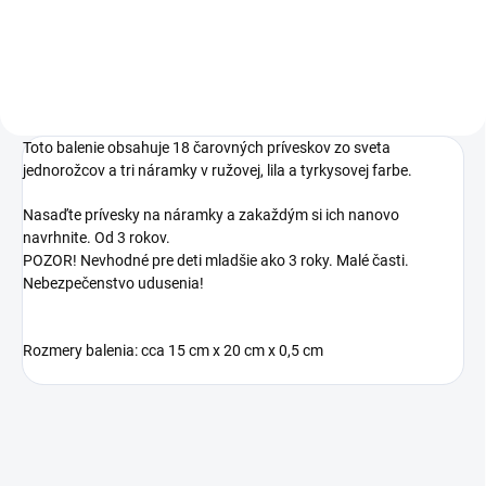
od značky HKM.
Toto balenie obsahuje 18 čarovných príveskov zo sveta
jednorožcov a tri náramky v ružovej, lila a tyrkysovej farbe.
Nasaďte prívesky na náramky a zakaždým si ich nanovo
navrhnite. Od 3 rokov.
POZOR! Nevhodné pre deti mladšie ako 3 roky. Malé časti.
Nebezpečenstvo udusenia!
Rozmery balenia: cca 15 cm x 20 cm x 0,5 cm