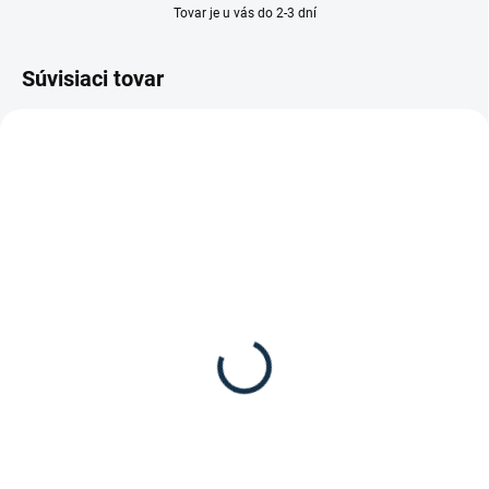
Tovar je u vás do 2-3 dní
Súvisiaci tovar
DOSTUPNÉ DO 15 PRACOVNÝCH DNÍ
HKM - Prívesok
"Zubadlo"
1,95 €
Do košíka
Prívesok na kľúče v tvare zubadla