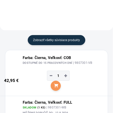
Waldhausen.
koňovi eleganciu spojenú s
najvyšším anatomickým
komfortom....
Zobraziť všetky súvisiace produkty
Farba: Čierna, Veľkosť: COB
| 9807301-VB
DOSTUPNÉ DO 15 PRACOVNÝCH DNÍ
−
+
42,95 €
Do košíka
Farba: Čierna, Veľkosť: FULL
| 9807301-WB
SKLADOM
(1 KS)
MÔŽEME DORUČIŤ DO:
12.8.2026