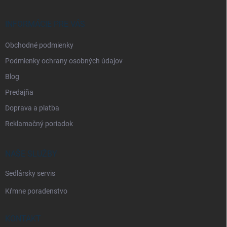
ä
t
i
INFORMÁCIE PRE VÁS
e
Obchodné podmienky
Podmienky ochrany osobných údajov
Blog
Predajňa
Doprava a platba
Reklamačný poriadok
NAŠE SLUŽBY
Sedlársky servis
Kŕmne poradenstvo
KONTAKT