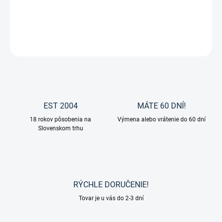
Nánosník k uzdečke S-Line od značky Waldhausen.
DETAILNÉ INFORMÁCIE
OPÝTAŤ SA
EST 2004
MÁTE 60 DNÍ!
18 rokov pôsobenia na
Výmena alebo vrátenie do 60 dní
Slovenskom trhu
RÝCHLE DORUČENIE!
Tovar je u vás do 2-3 dní