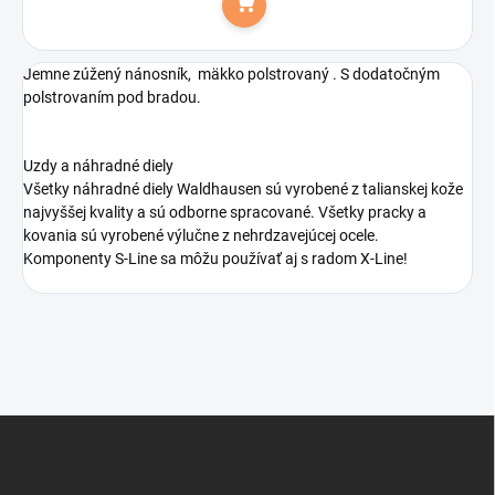
Do košíka
Jemne zúžený nánosník, mäkko polstrovaný . S dodatočným
polstrovaním pod bradou.
Uzdy a náhradné diely
Všetky náhradné diely Waldhausen sú vyrobené z talianskej kože
najvyššej kvality a sú odborne spracované. Všetky pracky a
kovania sú vyrobené výlučne z nehrdzavejúcej ocele.
Komponenty S-Line sa môžu používať aj s radom X-Line!
Z
á
p