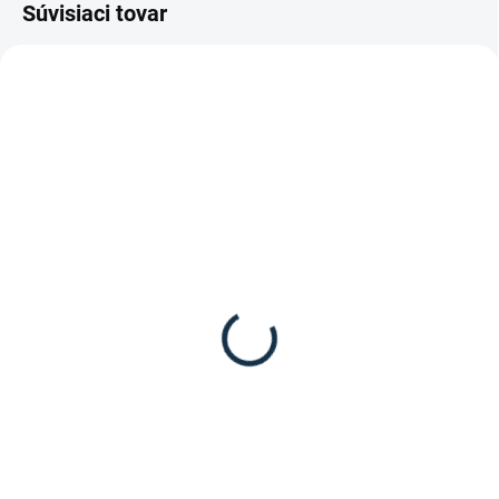
Súvisiaci tovar
DOSTUPNÉ DO 10-12 DNÍ
SKLADOM
(1 KS)
Kieffer - Uzdečka
Waldhausen - Pravý
"COMFORT PARIS"
baran na nánosník alebo
262 €
nátylník 28cm
14,95 €
Detail
Detail
Kieffer Uzdečka Comfort Paris –
prvotriedna anatomická kožená
Pravý baran na nánosník alebo
uzdečka s ultra-mäkkým
nátylník 28cm od značky
podložením Doprajte svojmu