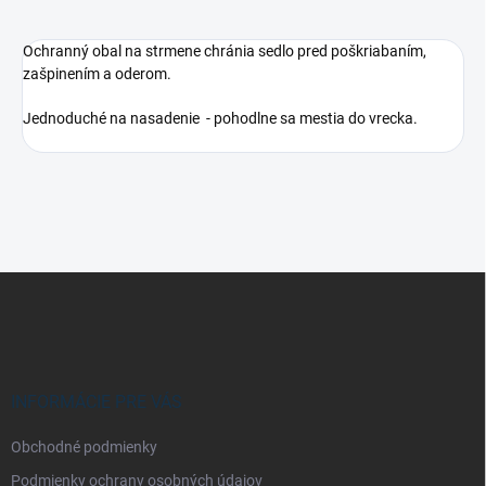
Ochranný obal na strmene chránia sedlo pred poškriabaním,
zašpinením a oderom.
Jednoduché na nasadenie - pohodlne sa mestia do vrecka.
Z
á
p
ä
t
i
INFORMÁCIE PRE VÁS
e
Obchodné podmienky
Podmienky ochrany osobných údajov