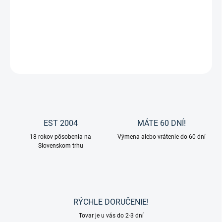
Ochranný obal na strmene Waldhausen
DETAILNÉ INFORMÁCIE
OPÝTAŤ SA
EST 2004
MÁTE 60 DNÍ!
18 rokov pôsobenia na
Výmena alebo vrátenie do 60 dní
Slovenskom trhu
RÝCHLE DORUČENIE!
Tovar je u vás do 2-3 dní