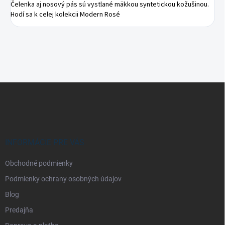
Čelenka aj nosový pás sú vystlané mäkkou syntetickou kožušinou. 
Hodí sa k celej kolekcii Modern Rosé
Z
á
p
ä
t
i
INFORMÁCIE PRE VÁS
e
Obchodné podmienky
Podmienky ochrany osobných údajov
Blog
Predajňa