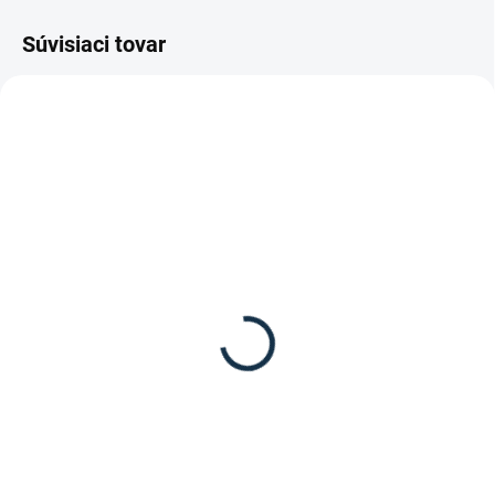
Súvisiaci tovar
DOSTUPNÉ DO 7-10 DNÍ
SKLADOM
(2 KS)
Waldhausen - Plstenka
Waldhausen - Ušane
"Modern Rosé"
"Modern Rosé"
39,95 €
17,95 €
Detail
Detail
Plstenka modern rose od značky
Kvalitné ušane "Modern Rosé" od
Waldhausen.
značky Waldhausen