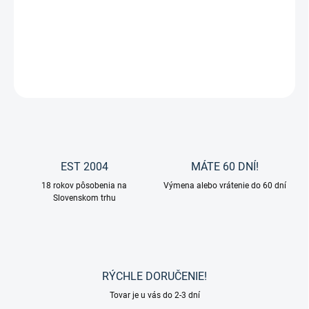
Ohlávka z kolekcie Modern Rosé od značky Waldhausen.
DETAILNÉ INFORMÁCIE
OPÝTAŤ SA
EST 2004
MÁTE 60 DNÍ!
18 rokov pôsobenia na
Výmena alebo vrátenie do 60 dní
Slovenskom trhu
RÝCHLE DORUČENIE!
Tovar je u vás do 2-3 dní