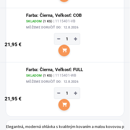
Farba: Čierna, Veľkosť: COB
| 1115401-VB
SKLADOM
(1 KS)
MÔŽEME DORUČIŤ DO:
12.8.2026
−
+
21,95 €
Do košíka
Farba: Čierna, Veľkosť: FULL
| 1115401-WB
SKLADOM
(1 KS)
MÔŽEME DORUČIŤ DO:
12.8.2026
−
+
21,95 €
Do košíka
Elegantná, moderná ohlávka s kvalitným kovaním a malou kovovou platň