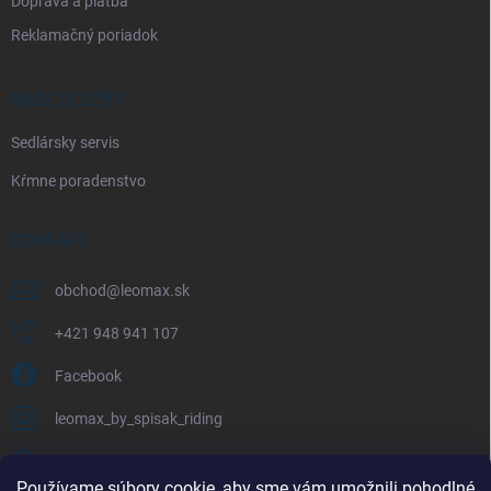
Doprava a platba
Reklamačný poriadok
NAŠE SLUŽBY
Sedlársky servis
Kŕmne poradenstvo
KONTAKT
obchod
@
leomax.sk
+421 948 941 107
Facebook
leomax_by_spisak_riding
+421 948 941 107
Používame súbory cookie, aby sme vám umožnili pohodlné