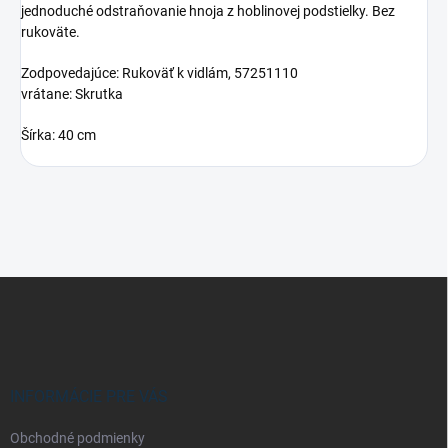
jednoduché odstraňovanie hnoja z hoblinovej podstielky. Bez
rukoväte.
Zodpovedajúce: Rukoväť k vidlám, 57251110
vrátane: Skrutka
Šírka: 40 cm
Z
á
p
ä
t
i
INFORMÁCIE PRE VÁS
e
Obchodné podmienky