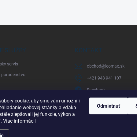
E SLUŽBY
KONTAKT
sky servis
obchod
@
leomax.sk
 poradenstvo
+421 948 941 107
Facebook
úbory cookie, aby sme vám umožnili
leomax_by_spisak_riding
Odmietnuť
ehliadanie webovej stránky a vďaka
tále zlepšovali jej funkcie, výkon a
+421 948 941 107
ť.
Viac informácií
ie