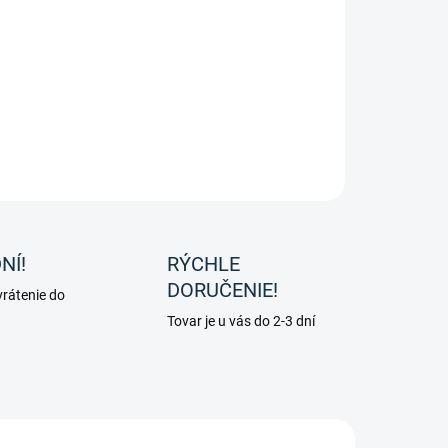
lepiaca bandáž od značky Waldhausen.
ILNÉ INFORMÁCIE
OPÝTAŤ SA
NÍ!
RÝCHLE
DORUČENIE!
rátenie do
Tovar je u vás do 2-3 dní