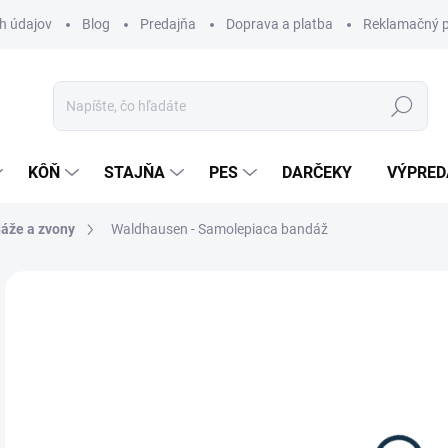
h údajov
Blog
Predajňa
Doprava a platba
Reklamačný p
Hľadať
KÔŇ
STAJŇA
PES
DARČEKY
VÝPRED
áže a zvony
Waldhausen - Samolepiaca bandáž
Neohodnotené
Podrobnosti hodnotenia
ZNAČKA:
WA
3,
Jedn
Z
cena