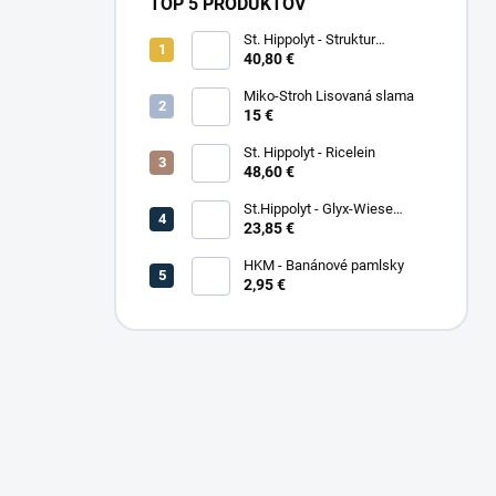
TOP 5 PRODUKTOV
St. Hippolyt - Struktur
Energetikum
40,80 €
Miko-Stroh Lisovaná slama
15 €
St. Hippolyt - Ricelein
48,60 €
St.Hippolyt - Glyx-Wiese
Seniorfaser
23,85 €
HKM - Banánové pamlsky
2,95 €