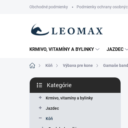
Prejsť
Obchodné podmienky
Podmienky ochrany osobnýc
na
obsah
KRMIVO, VITAMÍNY A BYLINKY
JAZDEC
Domov
Kôň
Výbava pre kone
Gamaše band
B
Kategórie
o
Preskočiť
č
kategórie
n
Krmivo, vitamíny a bylinky
ý
Jazdec
p
a
Kôň
n