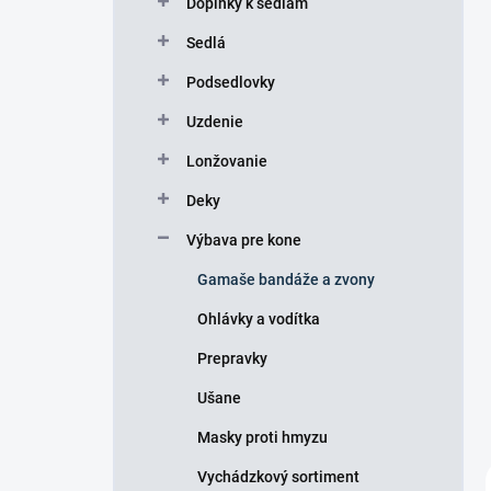
Doplnky k sedlám
e
l
Sedlá
Podsedlovky
Uzdenie
Lonžovanie
Deky
Výbava pre kone
Gamaše bandáže a zvony
Ohlávky a vodítka
Prepravky
Ušane
Masky proti hmyzu
Vychádzkový sortiment