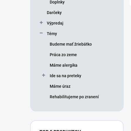
Doplnky
Darčeky
Výpredaj
Témy
Budeme mať žriebätko
Práca zo zeme
Máme alergika
Ide sa na preteky
Máme úraz
Rehabilitujeme po zranení