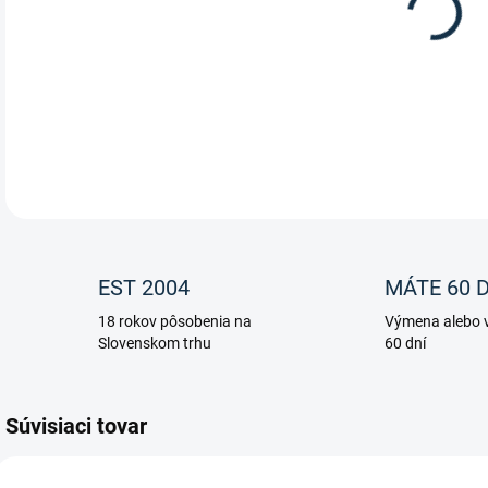
Samo
DETA
EST 2004
MÁTE 60 D
18 rokov pôsobenia na
Výmena alebo v
Slovenskom trhu
60 dní
Súvisiaci tovar