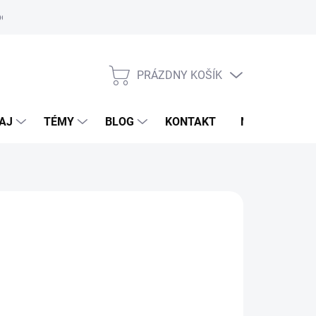
oriadok
PRÁZDNY KOŠÍK
NÁKUPNÝ
KOŠÍK
AJ
TÉMY
BLOG
KONTAKT
NOVINKY
LDHAUSEN
95 €
otková
voľte variant
: