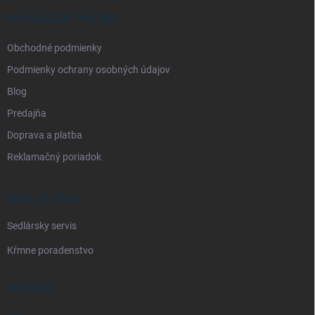
t
i
INFORMÁCIE PRE VÁS
e
Obchodné podmienky
Podmienky ochrany osobných údajov
Blog
Predajňa
Doprava a platba
Reklamačný poriadok
NAŠE SLUŽBY
Sedlársky servis
Kŕmne poradenstvo
KONTAKT