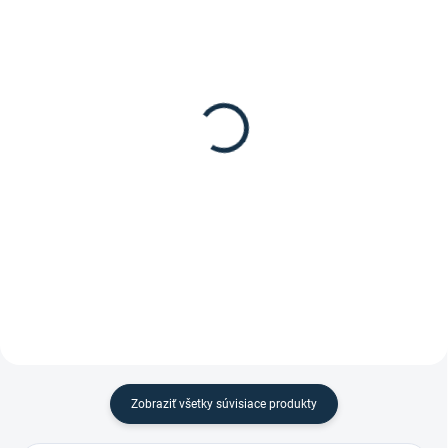
SKLADOM
DOSTUPNÉ DO 10-12 DNÍ
(4 KS)
Waldhausen - Podložka
HKM - Lonžka SOFT
pod lonžovací obrušník
11,95 €
24,95 €
Do košíka
Detail
Modrá/červená, 8m, extra mäkká
Podložka pod lonžovací obrušník
lonž od značky HKM.
od značky Waldhausen.
Zobraziť všetky súvisiace produkty