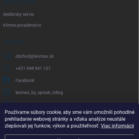
NAŠE SLUŽBY
Sedlársky servis
Kŕmne poradenstvo
KONTAKT
obchod
@
leomax.sk
+421 948 941 107
Facebook
leomax_by_spisak_riding
+421 948 941 107
Používame súbory cookie, aby sme vám umožnili pohodlné
prehliadanie webovej stránky a vďaka analýze neustále
FACEBOOK
zlepšovali jej funkcie, výkon a použiteľnosť.
Viac informácií