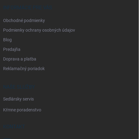
t
i
INFORMÁCIE PRE VÁS
e
Obchodné podmienky
Podmienky ochrany osobných údajov
Blog
Predajňa
Doprava a platba
Reklamačný poriadok
NAŠE SLUŽBY
Sedlársky servis
Kŕmne poradenstvo
KONTAKT