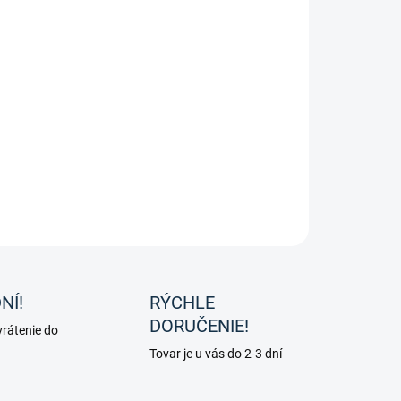
8.2026
−
+
Pridať do košíka
 na kopytá s čajovníkom na každodenné použitie "HOOF OIL"
načky Carr&Day&Martin
ILNÉ INFORMÁCIE
OPÝTAŤ SA
NÍ!
RÝCHLE
DORUČENIE!
rátenie do
Tovar je u vás do 2-3 dní