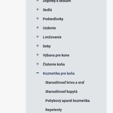
Doplnky k sedlám
e
l
Sedlá
Podsedlovky
Uzdenie
Lonžovanie
Deky
Výbava pre kone
Čistenie koňa
Kozmetika pre koňa
Starostlivosť hrivu a srsť
Starostlivosť kopytá
Pohybový aparát kozmetika
Repelenty