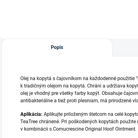
značky
značky
p
Carr&Day&Martin.
Carr&Day&Martin.
B
z
Popis
Olej na kopytá s čajovníkom na každodenné použitie "
k tradičným olejom na kopytá. Chráni a udržiava kopyto
olej je vhodný pre všetky farby kopýt. Obsahuje čajovn
antibakteriálne a tiež proti plesniam, má prirodzené v
Aplikácia:
Aplikujte priloženým štetcom na celé kopyt
TeaTree chránené. Pri poškodených kopytách použite 
v kombinácii s Cornucrescine Original Hoof Ointment.