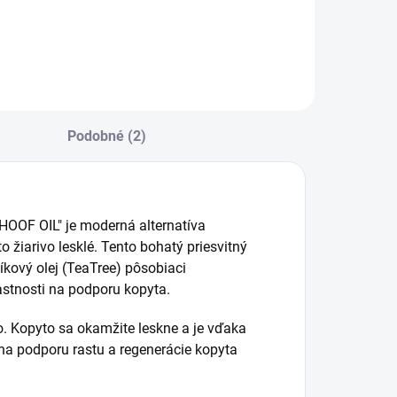
rostredia "Hoof
DRESSING" na
arrier" od
denné používanie
načky Carr&Day&Martin.
od
značky Carr&Day&Martin.
Podobné (2)
HOOF OIL" je moderná alternatíva
 žiarivo lesklé. Tento bohatý priesvitný
íkový olej (TeaTree) pôsobiaci
lastnosti na podporu kopyta.
o. Kopyto sa okamžite leskne a je vďaka
na podporu rastu a regenerácie kopyta