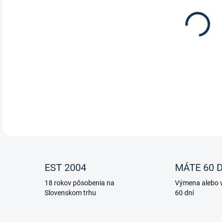
10.
Olej
od z
DETA
EST 2004
MÁTE 60 D
18 rokov pôsobenia na
Výmena alebo v
Slovenskom trhu
60 dní