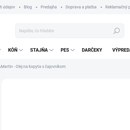
h údajov
Blog
Predajňa
Doprava a platba
Reklamačný p
Hľadať
KÔŇ
STAJŇA
PES
DARČEKY
VÝPRED
artin - Olej na kopyta s čajovníkom
Neohodnotené
Podrobnosti hodnotenia
ZNAČKA:
CA
22
Jedn
SK
cena
MÔŽ
DO: