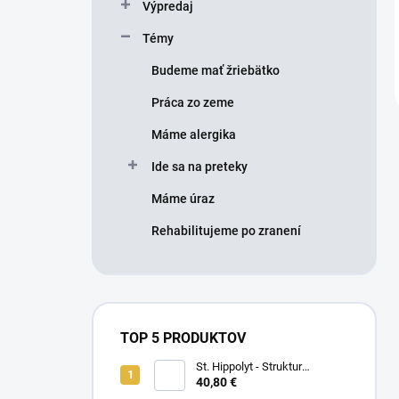
Výpredaj
Témy
Budeme mať žriebätko
Práca zo zeme
Máme alergika
Ide sa na preteky
Máme úraz
Rehabilitujeme po zranení
TOP 5 PRODUKTOV
St. Hippolyt - Struktur
Energetikum
40,80 €