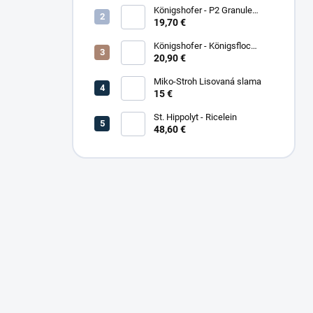
Königshofer - P2 Granule
Freizeit
19,70 €
Königshofer - Königsfloc
základne musli
20,90 €
Miko-Stroh Lisovaná slama
15 €
St. Hippolyt - Ricelein
48,60 €