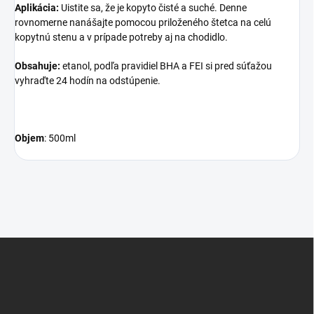
Aplikácia:
Uistite sa, že je kopyto čisté a suché. Denne
rovnomerne nanášajte pomocou priloženého štetca na celú
kopytnú stenu a v prípade potreby aj na chodidlo.
Obsahuje:
etanol, podľa pravidiel BHA a FEI si pred súťažou
vyhraďte 24 hodín na odstúpenie.
Objem
: 500ml
Z
á
p
ä
t