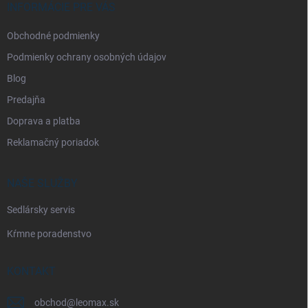
i
INFORMÁCIE PRE VÁS
e
Obchodné podmienky
Podmienky ochrany osobných údajov
Blog
Predajňa
Doprava a platba
Reklamačný poriadok
NAŠE SLUŽBY
Sedlársky servis
Kŕmne poradenstvo
KONTAKT
obchod
@
leomax.sk