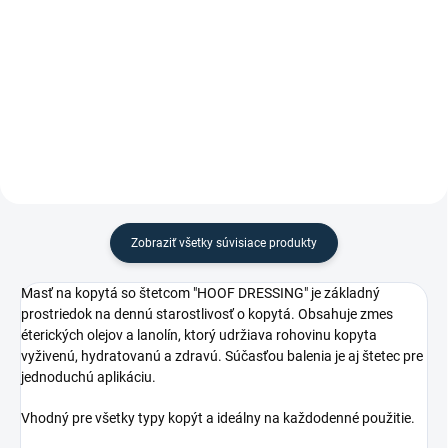
Do košíka
Decht na kopyta "Vanner & Prest"
Balzam na suché a lámavé
od značky Carr&Day&Martin.
kopytá od značky
Carr&Day&Martin.
Zobraziť všetky súvisiace produkty
Masť na kopytá so štetcom "HOOF DRESSING" je základný
prostriedok na dennú starostlivosť o kopytá. Obsahuje zmes
éterických olejov a lanolín, ktorý udržiava rohovinu kopyta
vyživenú, hydratovanú a zdravú. Súčasťou balenia je aj štetec pre
jednoduchú aplikáciu.
Vhodný pre všetky typy kopýt a ideálny na každodenné použitie.