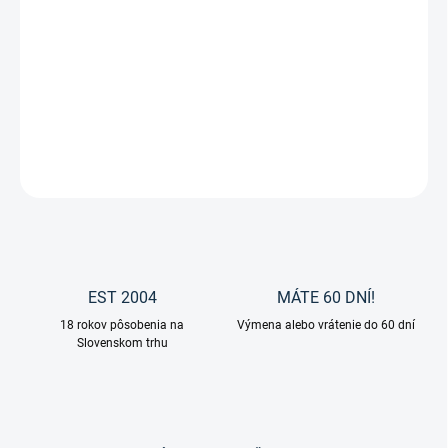
−
+
Pridať do košíka
Masť na kopytá so štetcom "HOOF DRESSING" na denné
používanie od značky Carr&Day&Martin.
DETAILNÉ INFORMÁCIE
OPÝTAŤ SA
EST 2004
MÁTE 60 DNÍ!
18 rokov pôsobenia na
Výmena alebo vrátenie do 60 dní
Slovenskom trhu