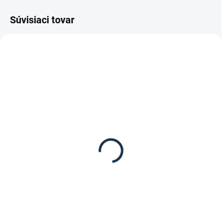
Súvisiaci tovar
DOSTUPNÉ DO 10-12 DNÍ
MOMENTÁLNE NEDOSTUPNÉ
Waldhausen - Anglická
Waldhausen - Gumené
uzdečka Rosemary
oťaže STAR
45,95 €
21,95 €
Detail
Do košíka
Star anglická uzdečka Rosemary
Gumené oťaže STAR od značky
od značky Waldhausen.
Waldhausen.