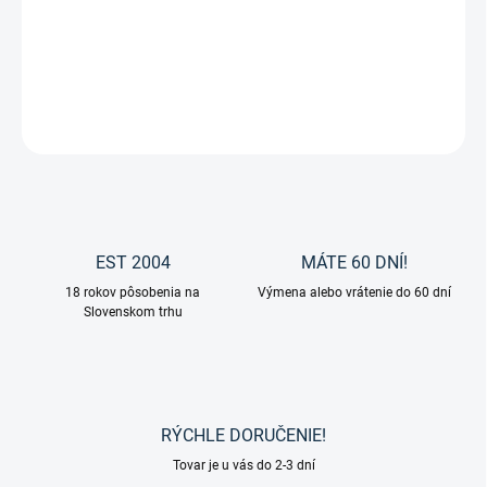
Pomocné oťaže Thiedemann Star od firmy Waldhausen.
DETAILNÉ INFORMÁCIE
OPÝTAŤ SA
EST 2004
MÁTE 60 DNÍ!
18 rokov pôsobenia na
Výmena alebo vrátenie do 60 dní
Slovenskom trhu
RÝCHLE DORUČENIE!
Tovar je u vás do 2-3 dní