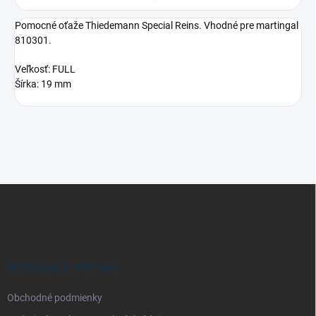
Pomocné oťaže Thiedemann Special Reins. Vhodné pre martingal
810301.
Veľkosť: FULL
Šírka: 19 mm
Z
á
p
ä
t
i
INFORMÁCIE PRE VÁS
e
Obchodné podmienky