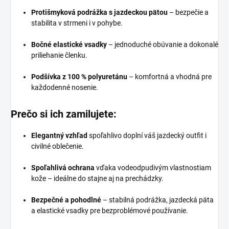
Protišmyková podrážka s jazdeckou pätou
– bezpečie a
stabilita v strmeni i v pohybe.
Bočné elastické vsadky
– jednoduché obúvanie a dokonalé
priliehanie členku.
Podšívka z 100 % polyuretánu
– komfortná a vhodná pre
každodenné nosenie.
Prečo si ich zamilujete:
Elegantný vzhľad
spoľahlivo doplní váš jazdecký outfit i
civilné oblečenie.
Spoľahlivá ochrana
vďaka vodeodpudivým vlastnostiam
kože – ideálne do stajne aj na prechádzky.
Bezpečné a pohodlné
– stabilná podrážka, jazdecká päta
a elastické vsadky pre bezproblémové používanie.