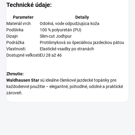
Technické údaje:
Parameter
Detaily
Materiál vrch
Odolná, vode odpudzujúca koža
Podšívka
100 % polyuretán (PU)
Dizajn
Slim-cut Jodhpur
Podrážka
Protišmyková so špeciálnou jazdeckou pätou
Vlastnosti
Elastické vsadky po stranách
Dostupné veľkosti
EU 28 až 46
Zhrnutie:
Waldhausen Star
sú ideálne členkové jazdecké topánky pre
každodenné použitie – elegantné, pohodlné, odolné a praktické
zároveň.