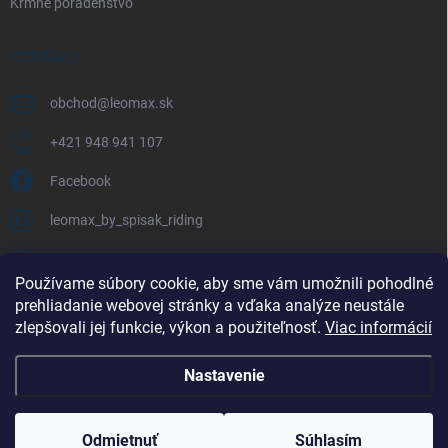
Kŕmne poradenstvo
KONTAKT
obchod
@
leomax.sk
+421 948 941 107
Facebook
leomax_by_spisak_riding
+421 948 941 107
Používame súbory cookie, aby sme vám umožnili pohodlné
prehliadanie webovej stránky a vďaka analýze neustále
FACEBOOK
zlepšovali jej funkcie, výkon a použiteľnosť.
Viac informácií
Nastavenie
Copyright 2026
LEOMAX.SK
. Všetky práva vyhradené.
Odmietnuť
Súhlasím