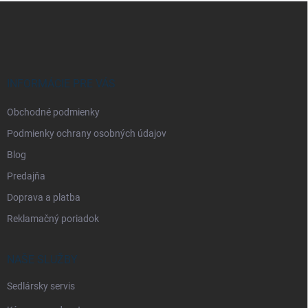
Z
á
p
ä
t
i
INFORMÁCIE PRE VÁS
e
Obchodné podmienky
Podmienky ochrany osobných údajov
Blog
Predajňa
Doprava a platba
Reklamačný poriadok
NAŠE SLUŽBY
Sedlársky servis