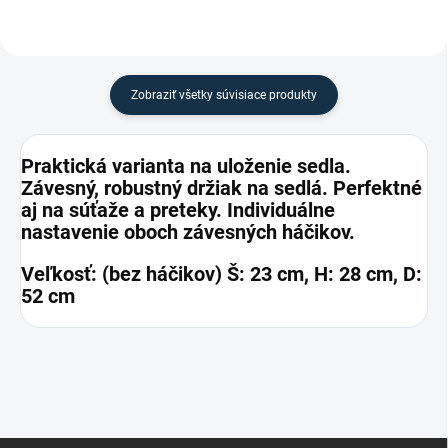
Zobraziť všetky súvisiace produkty
Praktická varianta na uloženie sedla.
Závesný, robustný držiak na sedlá. Perfektné
aj na súťaže a preteky. Individuálne
nastavenie oboch závesných háčikov.
Veľkosť: (bez háčikov) Š: 23 cm, H: 28 cm, D:
52 cm
Z