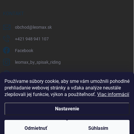
KONTAKT
obchod
@
leomax.sk
+421 948 941 107
Facebook
leomax_by_spisak_riding
+421 948 941 107
Používame súbory cookie, aby sme vám umožnili pohodlné
prehliadanie webovej stránky a vďaka analýze neustále
FACEBOOK
zlepšovali jej funkcie, výkon a použiteľnosť.
Viac informácií
Nastavenie
Copyright 2026
LEOMAX.SK
. Všetky práva vyhradené.
Odmietnuť
Súhlasím