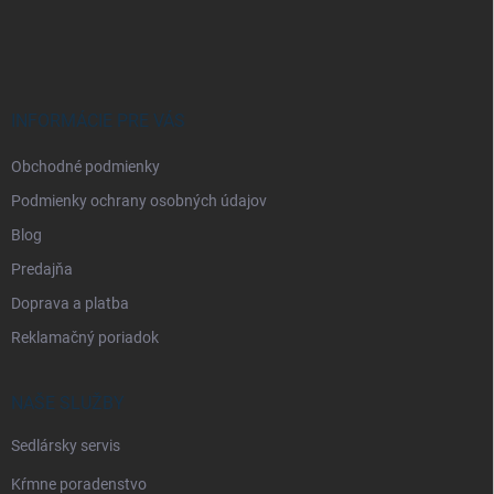
á
p
ä
t
i
INFORMÁCIE PRE VÁS
e
Obchodné podmienky
Podmienky ochrany osobných údajov
Blog
Predajňa
Doprava a platba
Reklamačný poriadok
NAŠE SLUŽBY
Sedlársky servis
Kŕmne poradenstvo