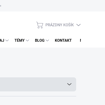
oriadok
PRÁZDNY KOŠÍK
NÁKUPNÝ
KOŠÍK
AJ
TÉMY
BLOG
KONTAKT
NOVINKY