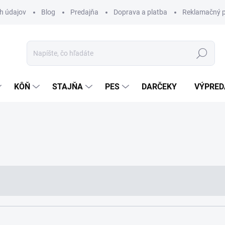
h údajov
Blog
Predajňa
Doprava a platba
Reklamačný p
Hľadať
KÔŇ
STAJŇA
PES
DARČEKY
VÝPRED