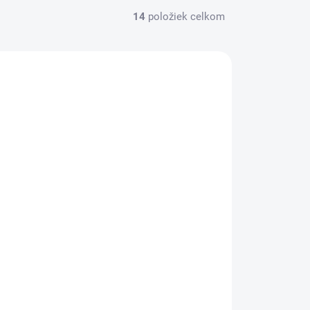
14
položiek celkom
SKLADOM
(2 KS)
Likit - Naplň k Likit držiakom 250g