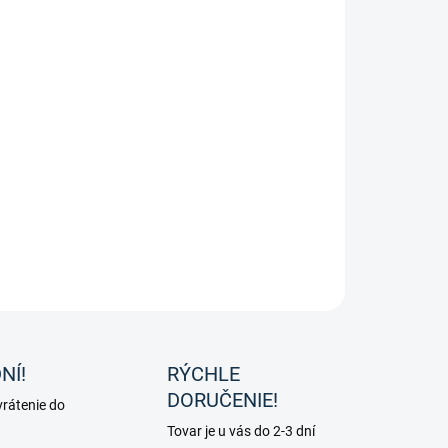
sky v srdiečkovom tvare od značky Likit
ILNÉ INFORMÁCIE
OPÝTAŤ SA
NÍ!
RÝCHLE
DORUČENIE!
rátenie do
Tovar je u vás do 2-3 dní