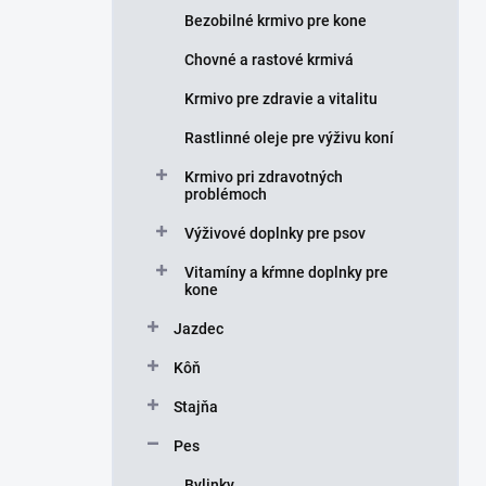
e
Bezobilné krmivo pre kone
l
Chovné a rastové krmivá
Krmivo pre zdravie a vitalitu
Rastlinné oleje pre výživu koní
Krmivo pri zdravotných
problémoch
Výživové doplnky pre psov
Vitamíny a kŕmne doplnky pre
kone
Jazdec
Kôň
Stajňa
Pes
Bylinky