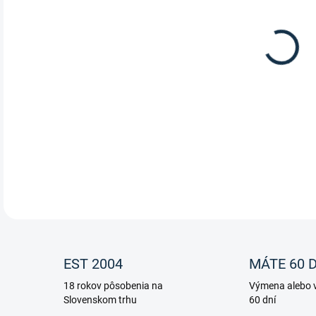
Paml
DETA
EST 2004
MÁTE 60 D
18 rokov pôsobenia na
Výmena alebo v
Slovenskom trhu
60 dní