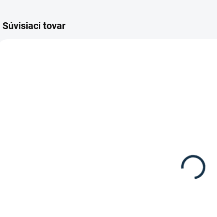
Súvisiaci tovar
SKLADOM
SKLADOM
(2 KS)
(2 KS)
Waldhausen -
Waldhausen -
Vrecko na
Nádoba s
pamlsky
uzáverom na
pamlsky
10,95 €
7,95 €
"Leckerlies"
Do košíka
Detail