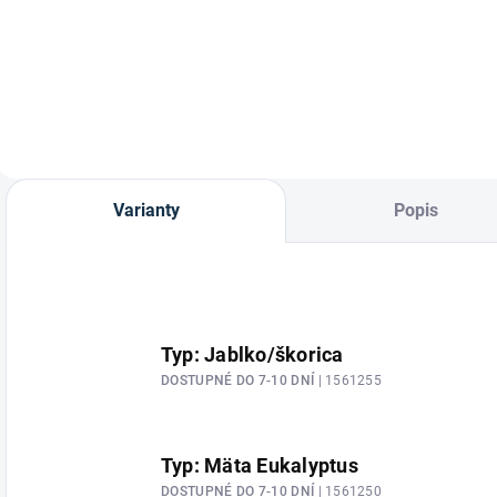
Vrecko na pamlsky
Uzatvárateľná
od značky
miska na pamlsky
Waldhausen.
"Leckerlies" od
značky
Waldhausen.
Varianty
Popis
Typ: Jablko/škorica
DOSTUPNÉ DO 7-10 DNÍ
| 1561255
Typ: Mäta Eukalyptus
DOSTUPNÉ DO 7-10 DNÍ
| 1561250