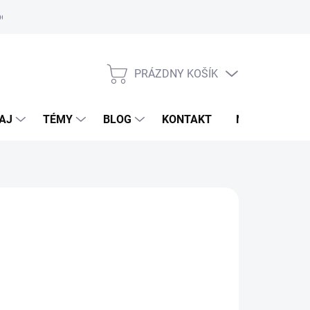
oriadok
PRÁZDNY KOŠÍK
NÁKUPNÝ
KOŠÍK
AJ
TÉMY
BLOG
KONTAKT
NOVINKY
IT
95 €
otková
voľte variant
: