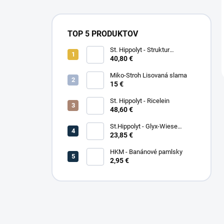
TOP 5 PRODUKTOV
St. Hippolyt - Struktur
Energetikum
40,80 €
Miko-Stroh Lisovaná slama
15 €
St. Hippolyt - Ricelein
48,60 €
St.Hippolyt - Glyx-Wiese
Seniorfaser
23,85 €
HKM - Banánové pamlsky
2,95 €