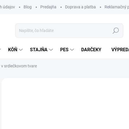
h údajov
Blog
Predajňa
Doprava a platba
Reklamačný p
Hľadať
KÔŇ
STAJŇA
PES
DARČEKY
VÝPRED
y v srdiečkovom tvare
Neohodnotené
Podrobnosti hodnotenia
ZNAČKA:
LIK
6,
Jedn
Z
cena