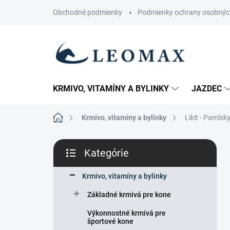
Prejsť
Obchodné podmienky
Podmienky ochrany osobnýc
na
obsah
KRMIVO, VITAMÍNY A BYLINKY
JAZDEC
Domov
Krmivo, vitamíny a bylinky
Likit - Pamlsk
B
Kategórie
o
Preskočiť
č
kategórie
n
Krmivo, vitamíny a bylinky
ý
Základné krmivá pre kone
p
a
Výkonnostné krmivá pre
n
športové kone