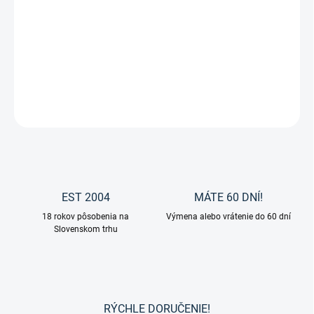
Zvoľte variant
cena:
Bucas - Výbehová deka ANNIVERSARY TURNOUT 200g SF- Silk
Feel
DETAILNÉ INFORMÁCIE
OPÝTAŤ SA
EST 2004
MÁTE 60 DNÍ!
18 rokov pôsobenia na
Výmena alebo vrátenie do 60 dní
Slovenskom trhu
RÝCHLE DORUČENIE!