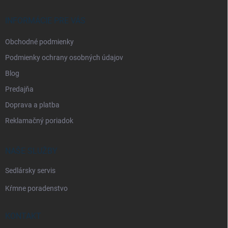
t
i
INFORMÁCIE PRE VÁS
e
Obchodné podmienky
Podmienky ochrany osobných údajov
Blog
Predajňa
Doprava a platba
Reklamačný poriadok
NAŠE SLUŽBY
Sedlársky servis
Kŕmne poradenstvo
KONTAKT