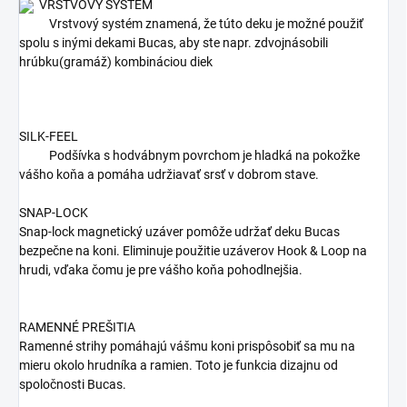
VRSTVOVÝ SYSTÉM
Vrstvový systém znamená, že túto deku je možné použiť
spolu s inými dekami Bucas, aby ste napr. zdvojnásobili
hrúbku(gramáž) kombináciou diek
SILK-FEEL
Podšívka s hodvábnym povrchom je hladká na pokožke
vášho koňa a pomáha udržiavať srsť v dobrom stave.
SNAP-LOCK
Snap-lock magnetický uzáver pomôže udržať deku Bucas
bezpečne na koni. Eliminuje použitie uzáverov Hook & Loop na
hrudi, vďaka čomu je pre vášho koňa pohodlnejšia.
RAMENNÉ PREŠITIA
Ramenné strihy pomáhajú vášmu koni prispôsobiť sa mu na
mieru okolo hrudníka a ramien. Toto je funkcia dizajnu od
spoločnosti Bucas.