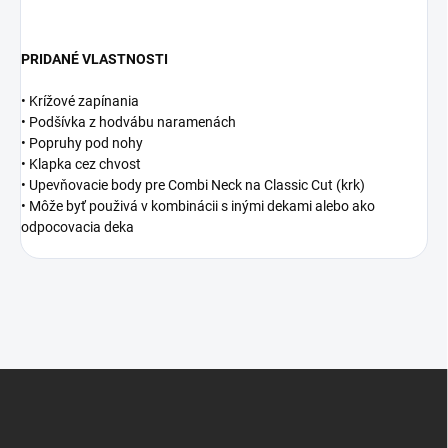
PRIDANÉ VLASTNOSTI
• Krížové zapínania
• Podšívka z hodvábu naramenách
• Popruhy pod nohy
• Klapka cez chvost
• Upevňovacie body pre Combi Neck na Classic Cut (krk)
• Môže byť použivá v kombinácii s inými dekami alebo ako
odpocovacia deka
Z
á
p
ä