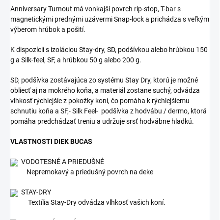
Anniversary Turnout má vonkajší povrch rip-stop, T-bar s
magnetickými prednými uzávermi Snap-lock a prichádza s veľkým
výberom hrúbok a pošití.
K dispozícii s izoláciou Stay-dry, SD, podšívkou alebo hrúbkou 150
g a Silk-feel, SF, a hrúbkou 50 g alebo 200 g.
SD, podšívka zostávajúca zo systému Stay Dry, ktorú je možné
obliecť aj na mokrého koňa, a materiál zostane suchý, odvádza
vlhkosť rýchlejšie z pokožky koní, čo pomáha k rýchlejšiemu
schnutiu koňa a SF,- Silk Feel- podšívka z hodvábu / dermo, ktorá
pomáha predchádzať treniu a udržuje srsť hodvábne hladkú.
VLASTNOSTI DIEK BUCAS
VODOTESNÉ A PRIEDUŠNÉ
Nepremokavý a priedušný povrch na deke
STAY-DRY
Textília Stay-Dry odvádza vlhkosť vašich koní.