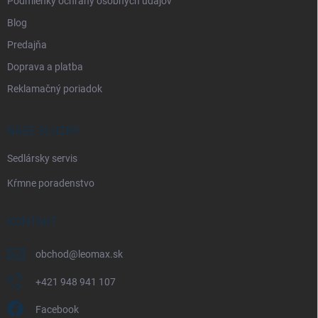
Podmienky ochrany osobných údajov
Blog
Predajňa
Doprava a platba
Reklamačný poriadok
NAŠE SLUŽBY
Sedlársky servis
Kŕmne poradenstvo
KONTAKT
obchod
@
leomax.sk
+421 948 941 107
Facebook