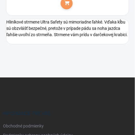
Do košíka
Hliníkové strmene Ultra Safety sú mimoriadne ľahké. Vďaka kĺbu
sú obzvlášť bezpečné, pretože v prípade pádu sa noha jazdca
ľahšie uvoľní zo strmeňa. Strmene vám prídu v darčekovej krabici.
Z
á
p
ä
t
i
INFORMÁCIE PRE VÁS
e
Obchodné podmienky