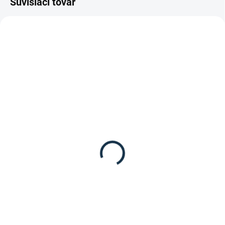
Súvisiaci tovar
TIP
TIP
SKLADOM
DOSTUPNÉ DO 10-12 DNÍ
(1 KS)
Waldhausen - Strmeňové
Kieffer - Strmeňové
remene STAR 22mm
remene "ELEFANT-SOFT
21,95 €
II"
82 €
Detail
Detail
Strmeňové remene STAR od
značky Waldhausen.
Kieffer Strmeňové remene Elefant
Soft II – jemná koža s nylonovou
výstužou pre maximálny komfort