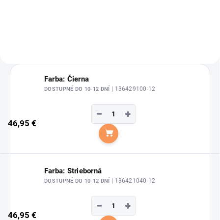
a bezpečnosť Doprajte si
dokonalý komfort pri jazdení a
doprajte svojmu sedlu...
Farba: Čierna
| 136429100-12
DOSTUPNÉ DO 10-12 DNÍ
−
+
46,95 €
Do košíka
Farba: Strieborná
| 136421040-12
DOSTUPNÉ DO 10-12 DNÍ
−
+
46,95 €