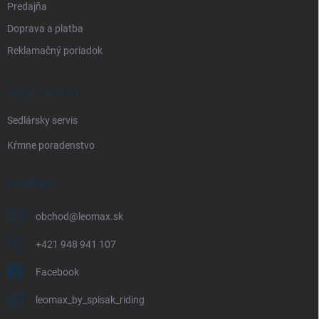
Predajňa
Doprava a platba
Reklamačný poriadok
NAŠE SLUŽBY
Sedlársky servis
Kŕmne poradenstvo
KONTAKT
obchod
@
leomax.sk
+421 948 941 107
Facebook
leomax_by_spisak_riding