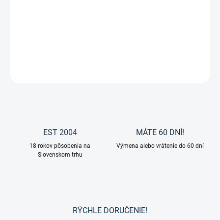
Zvoľte variant
cena:
Strmeňové remene STAR od značky Waldhausen.
DETAILNÉ INFORMÁCIE
OPÝTAŤ SA
EST 2004
MÁTE 60 DNÍ!
18 rokov pôsobenia na
Výmena alebo vrátenie do 60 dní
Slovenskom trhu
RÝCHLE DORUČENIE!