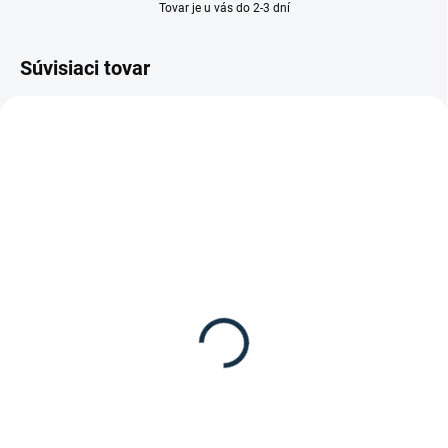
Tovar je u vás do 2-3 dní
Súvisiaci tovar
DOSTUPNÉ DO 15 PRACOVNÝCH DNÍ
DOSTUPNÉ DO 15 PRACOVNÝCH DNÍ
Waldhausen -
Kavalkade - Hliníkové
Všestranné sedlo
strmene Balance
ECONOMIC
89,95 €
349,95 €
Detail
Detail
Hliníkové strmene Balance od