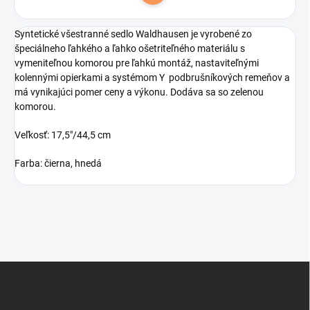
Syntetické všestranné sedlo Waldhausen je vyrobené zo
špeciálneho ľahkého a ľahko ošetriteľného materiálu s
vymeniteľnou komorou pre ľahkú montáž, nastaviteľnými
kolennými opierkami a systémom Y podbrušníkových remeňov a
má vynikajúci pomer ceny a výkonu. Dodáva sa so zelenou
komorou.
Veľkosť: 17,5"/44,5 cm
Farba: čierna, hnedá
Z
á
p