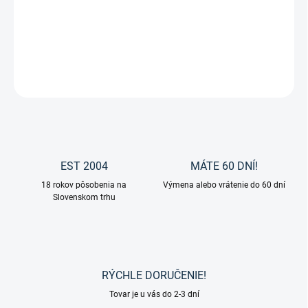
Všestranné sedlo ECONOMIC od značky Waldhausen.
DETAILNÉ INFORMÁCIE
OPÝTAŤ SA
EST 2004
MÁTE 60 DNÍ!
18 rokov pôsobenia na
Výmena alebo vrátenie do 60 dní
Slovenskom trhu
RÝCHLE DORUČENIE!
Tovar je u vás do 2-3 dní