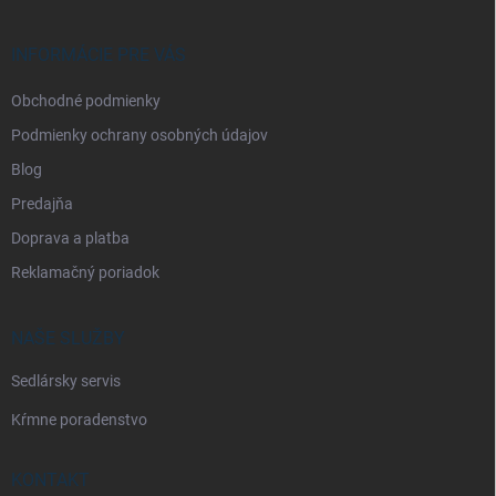
ä
t
i
INFORMÁCIE PRE VÁS
e
Obchodné podmienky
Podmienky ochrany osobných údajov
Blog
Predajňa
Doprava a platba
Reklamačný poriadok
NAŠE SLUŽBY
Sedlársky servis
Kŕmne poradenstvo
KONTAKT