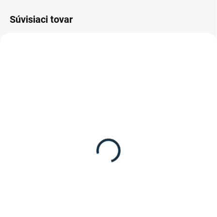
Súvisiaci tovar
SKLADOM
SKLADOM
(1 KS)
(>5 KS)
HKM - Strmene "Glitter"
Waldhausen - B & E
balzam na hladkú kožu
39,95 €
od
10,95 €
Detail
Do košíka
Strmene "Glitter" s kamienkami
na boku od značky HKM.
B & E balzam na hladkú kožu od
značky Waldhausen.