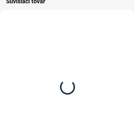
Súvisiaci tovar
SKLADOM
DOSTUPNÉ DO 7-10 DNÍ
(1 KS)
Carr&Day&Martin -
Kavalkade- Deka na
"FLYGARD EXTRA
kone proti hmyzu Stripe
STRENGHT"
23,90 €
od
24,50 €
od
Detail
Detail
Deka proti hmyzu od značky
Extra silný repelent odpudzujúci
Kavalkade.
komáre a ostatný lietajúci
a obťažujúci hmyz.