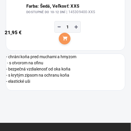
Farba: Šedá, Veľkosť: XXS
| 145309400-XXS
DOSTUPNÉ DO 10-12 DNÍ
−
+
21,95 €
Do košíka
- chráni koňa pred muchami a hmyzom
- s otvorom na ofinu
- bezpečná vzdialenosť od oka koňa
- s krytým zipsom na ochranu koňa
- elastické uši
Z