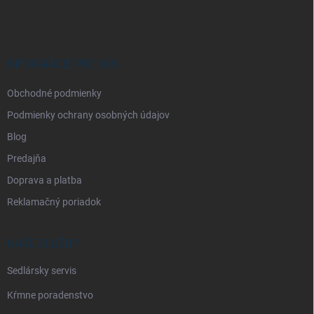
á
p
ä
t
i
INFORMÁCIE PRE VÁS
e
Obchodné podmienky
Podmienky ochrany osobných údajov
Blog
Predajňa
Doprava a platba
Reklamačný poriadok
NAŠE SLUŽBY
Sedlársky servis
Kŕmne poradenstvo