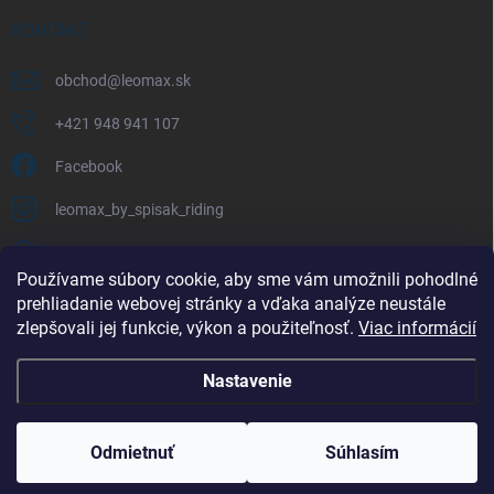
KONTAKT
obchod
@
leomax.sk
+421 948 941 107
Facebook
leomax_by_spisak_riding
+421 948 941 107
Používame súbory cookie, aby sme vám umožnili pohodlné
prehliadanie webovej stránky a vďaka analýze neustále
FACEBOOK
zlepšovali jej funkcie, výkon a použiteľnosť.
Viac informácií
Nastavenie
Copyright 2026
LEOMAX.SK
. Všetky práva vyhradené.
Odmietnuť
Súhlasím
Vytvoril Shoptet