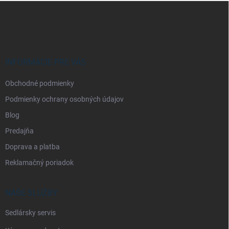
Z
á
p
ä
t
i
INFORMÁCIE PRE VÁS
e
Obchodné podmienky
Podmienky ochrany osobných údajov
Blog
Predajňa
Doprava a platba
Reklamačný poriadok
NAŠE SLUŽBY
Sedlársky servis