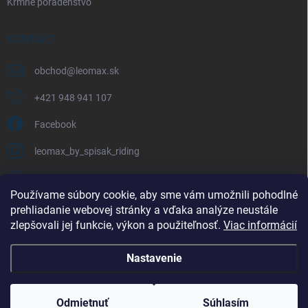
Kŕmne poradenstvo
KONTAKT
obchod
@
leomax.sk
+421 948 941 107
Facebook
leomax_by_spisak_riding
+421 948 941 107
Používame súbory cookie, aby sme vám umožnili pohodlné
prehliadanie webovej stránky a vďaka analýze neustále
FACEBOOK
zlepšovali jej funkcie, výkon a použiteľnosť.
Viac informácií
Nastavenie
Copyright 2026
LEOMAX.SK
. Všetky práva vyhradené.
Odmietnuť
Súhlasím