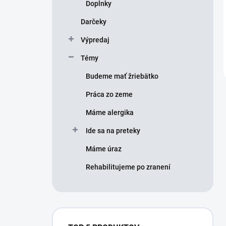
Doplnky
Darčeky
Výpredaj
Témy
Budeme mať žriebätko
Práca zo zeme
Máme alergika
Ide sa na preteky
Máme úraz
Rehabilitujeme po zranení