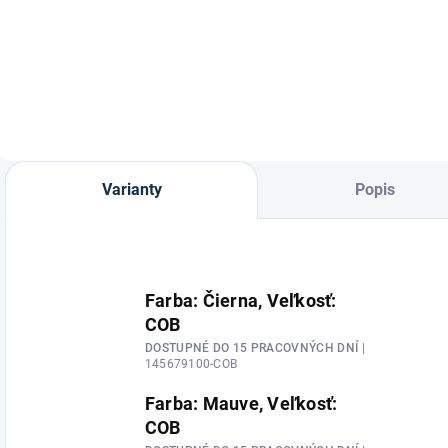
Bavlnená
Maska proti hmyzu
podsedlovka
Puck pre kone od
Larissa od značky
značky
HKM.
Waldhausen.
Varianty
Popis
Farba: Čierna, Veľkosť:
COB
DOSTUPNÉ DO 15 PRACOVNÝCH DNÍ
|
145679100-COB
Farba: Mauve, Veľkosť:
COB