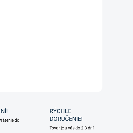
e proti hmyzu od značky HKM.
ILNÉ INFORMÁCIE
OPÝTAŤ SA
NÍ!
RÝCHLE
DORUČENIE!
rátenie do
Tovar je u vás do 2-3 dní