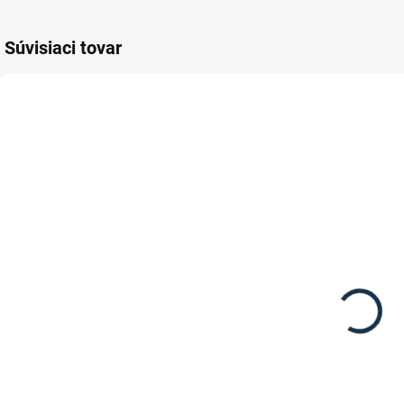
Súvisiaci tovar
DOSTUPNÉ DO 15
SKLADOM
PRACOVNÝCH DNÍ
(1 KS)
HKM -
Waldhausen -
Podsedlovka
Maska proti
Larissa
hmyzu Puck
24,95 €
19,95 €
Detail
Detail