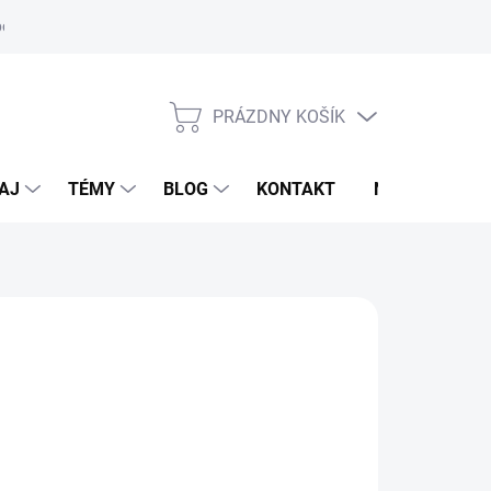
oriadok
PRÁZDNY KOŠÍK
NÁKUPNÝ
KOŠÍK
AJ
TÉMY
BLOG
KONTAKT
NOVINKY
M
,95 €
otková
voľte variant
: