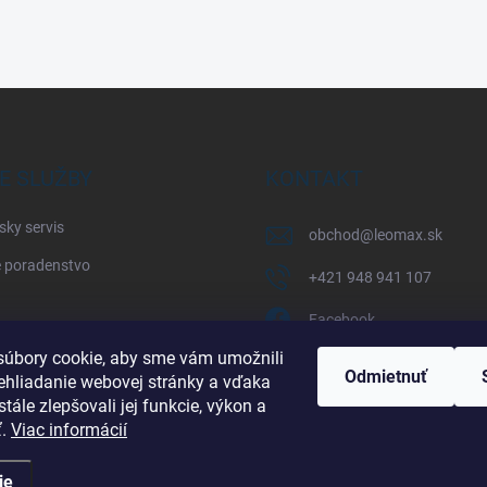
E SLUŽBY
KONTAKT
sky servis
obchod
@
leomax.sk
 poradenstvo
+421 948 941 107
Facebook
úbory cookie, aby sme vám umožnili
leomax_by_spisak_riding
Odmietnuť
ehliadanie webovej stránky a vďaka
tále zlepšovali jej funkcie, výkon a
+421 948 941 107
ť.
Viac informácií
ie