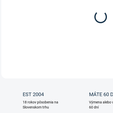
Ušan
DETA
EST 2004
MÁTE 60 D
18 rokov pôsobenia na
Výmena alebo v
Slovenskom trhu
60 dní