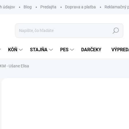
h údajov
Blog
Predajňa
Doprava a platba
Reklamačný p
Hľadať
KÔŇ
STAJŇA
PES
DARČEKY
VÝPRED
KM - Ušane Elisa
Neohodnotené
Podrobnosti hodnotenia
ZNAČKA:
HK
14
Jedn
Z
cena