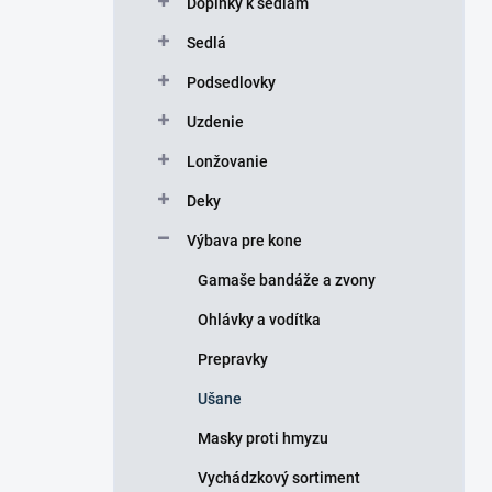
Doplnky k sedlám
e
l
Sedlá
Podsedlovky
Uzdenie
Lonžovanie
Deky
Výbava pre kone
Gamaše bandáže a zvony
Ohlávky a vodítka
Prepravky
Ušane
Masky proti hmyzu
Vychádzkový sortiment