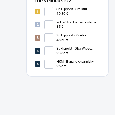
TOP 5 PRODUKTOV
St. Hippolyt - Struktur
Energetikum
40,80 €
Miko-Stroh Lisovaná slama
15 €
St. Hippolyt - Ricelein
48,60 €
St.Hippolyt - Glyx-Wiese
Seniorfaser
23,85 €
HKM - Banánové pamlsky
2,95 €