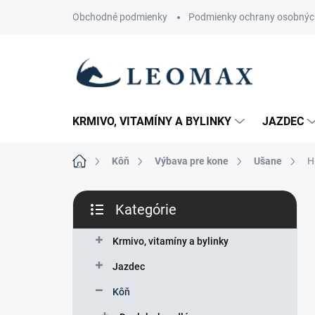
Prejsť
Obchodné podmienky
Podmienky ochrany osobnýc
na
obsah
KRMIVO, VITAMÍNY A BYLINKY
JAZDEC
Domov
Kôň
Výbava pre kone
Ušane
H
B
Kategórie
o
Preskočiť
č
kategórie
n
Krmivo, vitamíny a bylinky
ý
Jazdec
p
a
Kôň
n