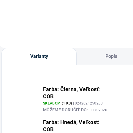
Mydlo na kožu
Balzám na kožu od
"BRECKNELL" so
značky Carr&Day&Martin
špongiou od
značky Carr&Day&Martin.
Varianty
Popis
Farba: Čierna, Veľkosť:
COB
SKLADOM
(1 KS)
| 0242021250200
MÔŽEME DORUČIŤ DO:
11.8.2026
Farba: Hnedá, Veľkosť:
COB