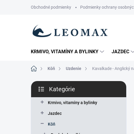
Prejsť
Obchodné podmienky
Podmienky ochrany osobnýc
na
obsah
KRMIVO, VITAMÍNY A BYLINKY
JAZDEC
Domov
Kôň
Uzdenie
Kavalkade - Anglický 
B
Kategórie
o
Preskočiť
č
kategórie
n
Krmivo, vitamíny a bylinky
ý
Jazdec
p
a
Kôň
n