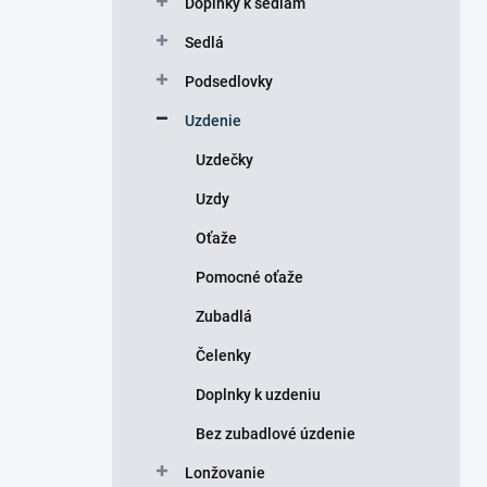
Doplnky k sedlám
e
l
Sedlá
Podsedlovky
Uzdenie
Uzdečky
Uzdy
Oťaže
Pomocné oťaže
Zubadlá
Čelenky
Doplnky k uzdeniu
Bez zubadlové úzdenie
Lonžovanie