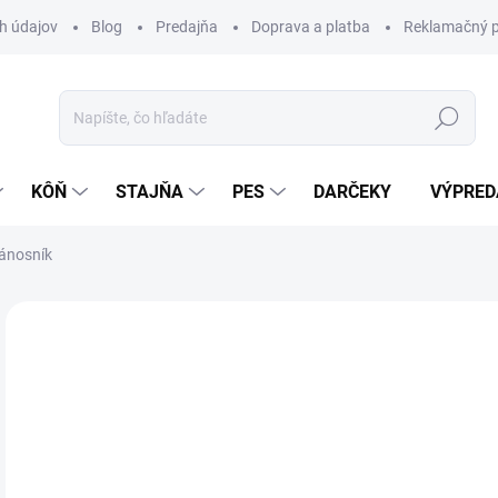
h údajov
Blog
Predajňa
Doprava a platba
Reklamačný p
Hľadať
KÔŇ
STAJŇA
PES
DARČEKY
VÝPRED
nánosník
Neohodnotené
Podrobnosti hodnotenia
ZNAČKA:
KA
39
Jedn
Z
cena