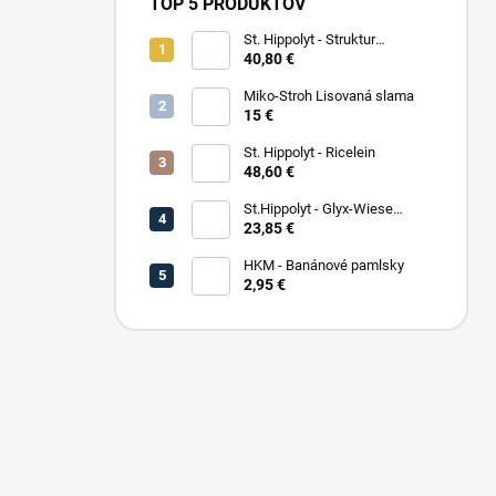
TOP 5 PRODUKTOV
St. Hippolyt - Struktur
Energetikum
40,80 €
Miko-Stroh Lisovaná slama
15 €
St. Hippolyt - Ricelein
48,60 €
St.Hippolyt - Glyx-Wiese
Seniorfaser
23,85 €
HKM - Banánové pamlsky
2,95 €