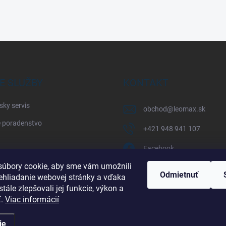
E SLUŽBY
KONTAKT
sky servis
obchod
@
leomax.sk
 poradenstvo
+421 948 941 107
Facebook
úbory cookie, aby sme vám umožnili
leomax_by_spisak_riding
Odmietnuť
ehliadanie webovej stránky a vďaka
tále zlepšovali jej funkcie, výkon a
+421 948 941 107
ť.
Viac informácií
ie