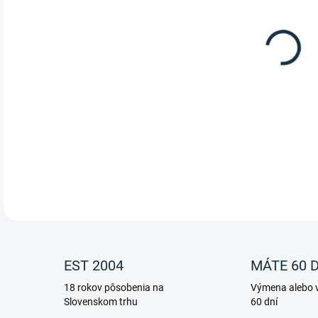
Angl
DETA
EST 2004
MÁTE 60 D
18 rokov pôsobenia na
Výmena alebo v
Slovenskom trhu
60 dní