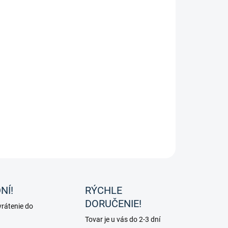
ický nánosník od značky Kavalkade.
ILNÉ INFORMÁCIE
OPÝTAŤ SA
NÍ!
RÝCHLE
DORUČENIE!
rátenie do
Tovar je u vás do 2-3 dní