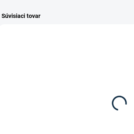
Súvisiaci tovar
SKLADOM
DOSTUPNÉ DO 10-12 DNÍ
(1 KS)
Carr&Day&Martin
Carr&Day&Martin
- Mydlo na kožu
- Balzám na kozu
Č
"BRECKNELL"
"LEATHER
l
BALSAM"
9,95 €
16,95 €
od
Detail
Do košíka