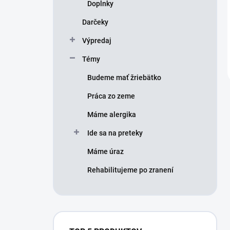
Doplnky
Darčeky
Výpredaj
Témy
Budeme mať žriebätko
Práca zo zeme
Máme alergika
Ide sa na preteky
Máme úraz
Rehabilitujeme po zranení