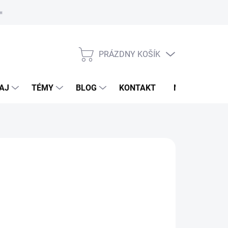
oriadok
PRÁZDNY KOŠÍK
NÁKUPNÝ
KOŠÍK
AJ
TÉMY
BLOG
KONTAKT
NOVINKY
VALKADE
,90 €
otková
voľte variant
: