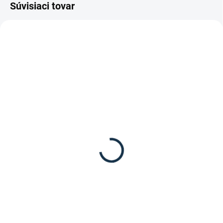
Súvisiaci tovar
TIP
SKLADOM
(1 KS)
Kavalkade- Jazdecké
topánky "Meridius"
125,90 €
Detail
Jazdecké topánky Kavalkade
Meridius – luxusná teľacia koža,
pohodlie a kontrola každého
kroku