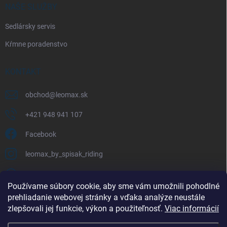
NAŠE SLUŽBY
Sedlársky servis
Kŕmne poradenstvo
KONTAKT
obchod
@
leomax.sk
+421 948 941 107
Facebook
leomax_by_spisak_riding
+421 948 941 107
Používame súbory cookie, aby sme vám umožnili pohodlné
prehliadanie webovej stránky a vďaka analýze neustále
FACEBOOK
zlepšovali jej funkcie, výkon a použiteľnosť.
Viac informácií