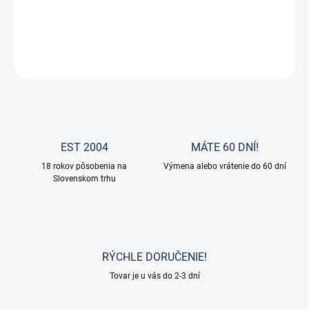
Minichapsy Combi od značky Kavalkade.
DETAILNÉ INFORMÁCIE
OPÝTAŤ SA
EST 2004
MÁTE 60 DNÍ!
18 rokov pôsobenia na
Výmena alebo vrátenie do 60 dní
Slovenskom trhu
RÝCHLE DORUČENIE!
Tovar je u vás do 2-3 dní