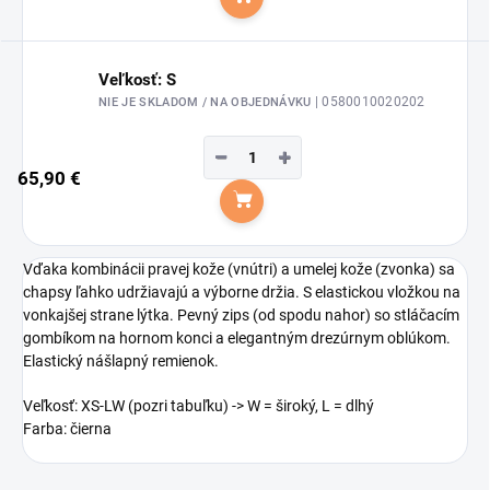
Do košíka
Veľkosť: S
| 0580010020202
NIE JE SKLADOM / NA OBJEDNÁVKU
−
+
65,90 €
Do košíka
Vďaka kombinácii pravej kože (vnútri) a umelej kože (zvonka) sa
chapsy ľahko udržiavajú a výborne držia. S elastickou vložkou na
vonkajšej strane lýtka. Pevný zips (od spodu nahor) so stláčacím
gombíkom na hornom konci a elegantným drezúrnym oblúkom.
Elastický nášlapný remienok.
Veľkosť: XS-LW (pozri tabuľku) -> W = široký, L = dlhý
Farba: čierna