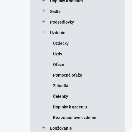
Doplnky k sedlám
e
l
Sedlá
Podsedlovky
Uzdenie
Uzdečky
Uzdy
Oťaže
Pomocné oťaže
Zubadlá
Čelenky
Doplnky k uzdeniu
Bez zubadlové úzdenie
Lonžovanie