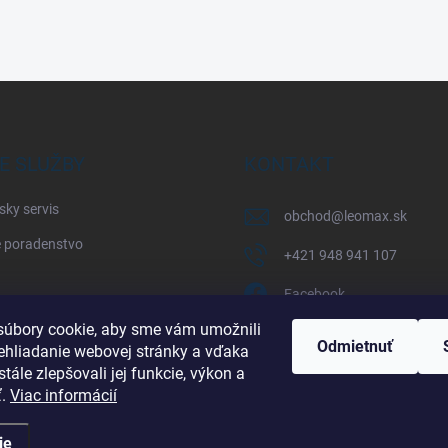
E SLUŽBY
KONTAKT
sky servis
obchod
@
leomax.sk
 poradenstvo
+421 948 941 107
Facebook
úbory cookie, aby sme vám umožnili
leomax_by_spisak_riding
Odmietnuť
ehliadanie webovej stránky a vďaka
tále zlepšovali jej funkcie, výkon a
+421 948 941 107
ť.
Viac informácií
ie