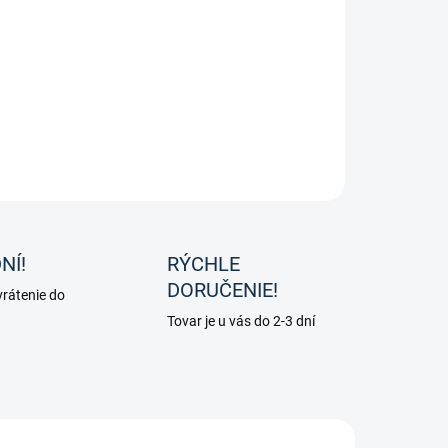
čka Clinchesse od značky Kavalkade
ILNÉ INFORMÁCIE
OPÝTAŤ SA
NÍ!
RÝCHLE
DORUČENIE!
rátenie do
Tovar je u vás do 2-3 dní