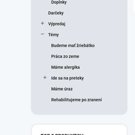
Doplnky
Darčeky
Výpredaj
Témy
Budeme mať žriebätko
Práca zo zeme
Máme alergika
Ide sa na preteky
Máme úraz
Rehabilitujeme po zranení