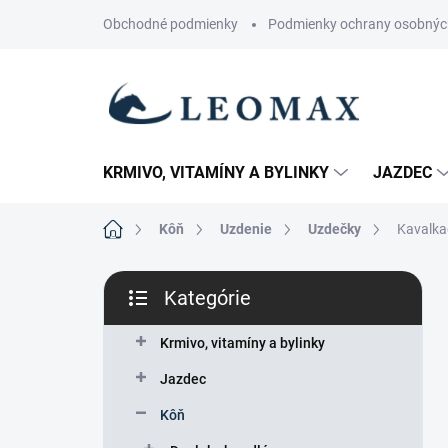
Prejsť
Obchodné podmienky
Podmienky ochrany osobnýc
na
obsah
KRMIVO, VITAMÍNY A BYLINKY
JAZDEC
Domov
Kôň
Uzdenie
Uzdečky
Kavalka
B
Kategórie
o
Preskočiť
č
kategórie
n
Krmivo, vitamíny a bylinky
ý
Jazdec
p
a
Kôň
n