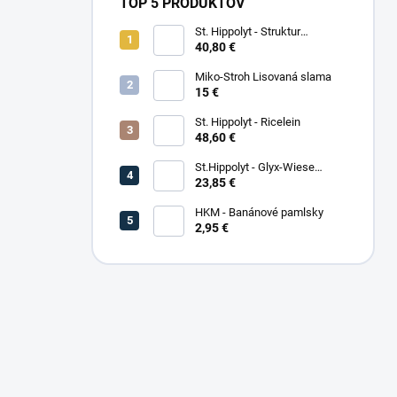
TOP 5 PRODUKTOV
St. Hippolyt - Struktur
Energetikum
40,80 €
Miko-Stroh Lisovaná slama
15 €
St. Hippolyt - Ricelein
48,60 €
St.Hippolyt - Glyx-Wiese
Seniorfaser
23,85 €
HKM - Banánové pamlsky
2,95 €