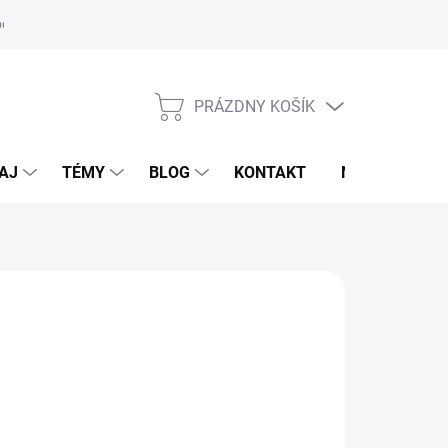
oriadok
PRÁZDNY KOŠÍK
NÁKUPNÝ
KOŠÍK
AJ
TÉMY
BLOG
KONTAKT
NOVINKY
VALKADE
0,90 €
otková
voľte variant
: