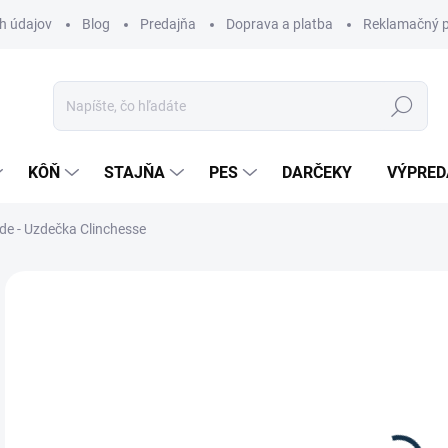
h údajov
Blog
Predajňa
Doprava a platba
Reklamačný p
Hľadať
KÔŇ
STAJŇA
PES
DARČEKY
VÝPRED
de - Uzdečka Clinchesse
Neohodnotené
Podrobnosti hodnotenia
ZNAČKA:
KA
14
Jedn
Z
cena