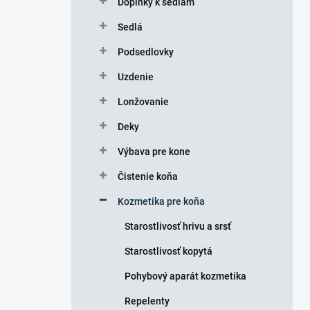
Doplnky k sedlám
e
l
Sedlá
Podsedlovky
Uzdenie
Lonžovanie
Deky
Výbava pre kone
Čistenie koňa
Kozmetika pre koňa
Starostlivosť hrivu a srsť
Starostlivosť kopytá
Pohybový aparát kozmetika
Repelenty