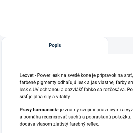
kone.
Popis
Leovet - Power lesk na svetlé kone je prípravok na srsť,
farbené pigmenty odhaľujú lesk a jas vlastnej farby srst
lesk s UV-ochranou a obzvlášť ľahko sa rozčesáva. Po 
srsť je plná sily a vitality.
Pravý harmanček:
je známy svojimi priaznivými a vyž
a pomáha regenerovať suchú a popraskanú pokožku. 
dodáva vlasom zlatistý farebný reflex.