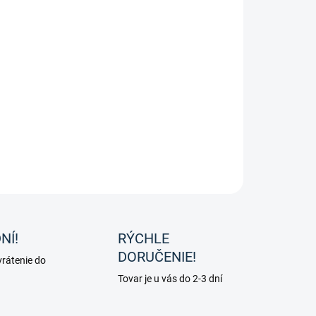
8.2026
−
+
Pridať do košíka
et - Power lesk na svetlé kone je prípravok na srsť, hrivu a
st pre svetlé kone.
ILNÉ INFORMÁCIE
OPÝTAŤ SA
NÍ!
RÝCHLE
DORUČENIE!
rátenie do
Tovar je u vás do 2-3 dní