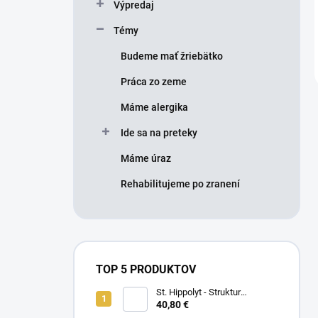
Výpredaj
Témy
Budeme mať žriebätko
Práca zo zeme
Máme alergika
Ide sa na preteky
Máme úraz
Rehabilitujeme po zranení
TOP 5 PRODUKTOV
St. Hippolyt - Struktur
Energetikum
40,80 €