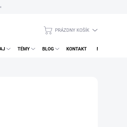
oriadok
PRÁZDNY KOŠÍK
NÁKUPNÝ
KOŠÍK
AJ
TÉMY
BLOG
KONTAKT
NOVINKY
ET
,95 €
otková
LADOM
(>5 KS)
:
EME DORUČIŤ