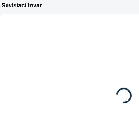
Súvisiaci tovar
SKLADOM
(5 KS)
Leovet -
POWER
Šampón pre
svetlé kone
12,95 €
Do košíka
Leovet - POWER
Šampón pre svetlé