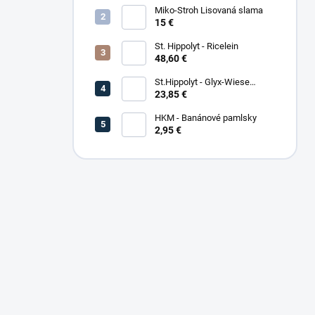
Miko-Stroh Lisovaná slama
15 €
St. Hippolyt - Ricelein
48,60 €
St.Hippolyt - Glyx-Wiese
Seniorfaser
23,85 €
HKM - Banánové pamlsky
2,95 €