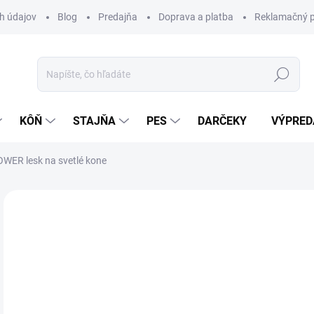
h údajov
Blog
Predajňa
Doprava a platba
Reklamačný p
Hľadať
KÔŇ
STAJŇA
PES
DARČEKY
VÝPRED
OWER lesk na svetlé kone
1 hodnotenie
Podrobnosti hodnotenia
ZNAČKA:
LEOV
17
Jedn
SK
cena
MÔŽ
DO: