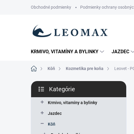
Prejsť
Obchodné podmienky
Podmienky ochrany osobnýc
na
obsah
KRMIVO, VITAMÍNY A BYLINKY
JAZDEC
Domov
Kôň
Kozmetika pre koňa
Leovet - P
B
Kategórie
o
Preskočiť
č
kategórie
n
Krmivo, vitamíny a bylinky
ý
Jazdec
p
a
Kôň
n