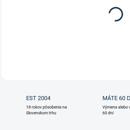
11.
Leov
chvo
DETA
EST 2004
MÁTE 60 D
18 rokov pôsobenia na
Výmena alebo v
Slovenskom trhu
60 dní