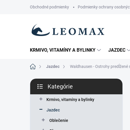
Prejsť
Obchodné podmienky
Podmienky ochrany osobnýc
na
obsah
KRMIVO, VITAMÍNY A BYLINKY
JAZDEC
Domov
Jazdec
Waldhausen - Ostrohy predĺžené 
B
Kategórie
o
Preskočiť
č
kategórie
n
Krmivo, vitamíny a bylinky
ý
Jazdec
p
a
Oblečenie
n