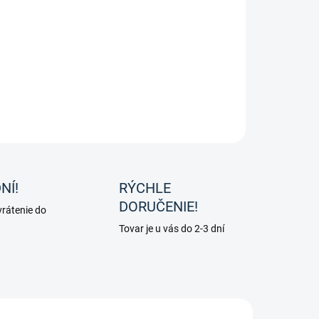
ko kvalitné nerezové ostrohy, elegantné, s
rchovou úpravou. Perfektne padne vďaka dizajnu.
OPÝTAŤ SA
NÍ!
RÝCHLE
DORUČENIE!
rátenie do
Tovar je u vás do 2-3 dní