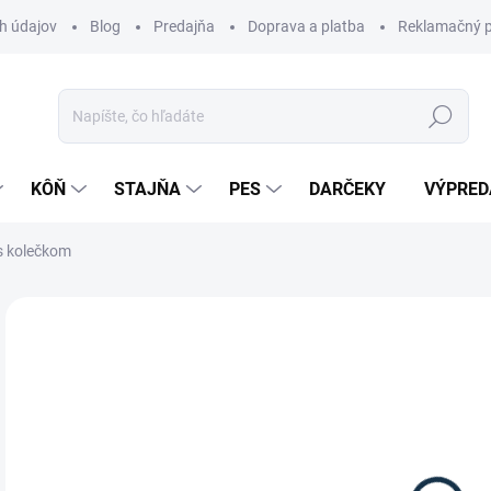
h údajov
Blog
Predajňa
Doprava a platba
Reklamačný p
Hľadať
KÔŇ
STAJŇA
PES
DARČEKY
VÝPRED
s kolečkom
Neohodnotené
Podrobnosti hodnotenia
ZNAČKA:
WA
31
Jedn
Z
cena