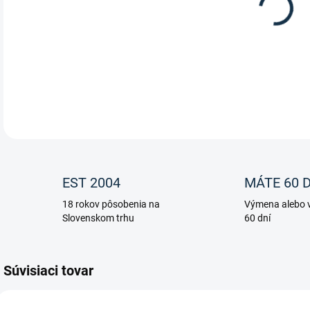
Vyso
pov
Pár
EST 2004
MÁTE 60 D
18 rokov pôsobenia na
Výmena alebo v
Slovenskom trhu
60 dní
Súvisiaci tovar