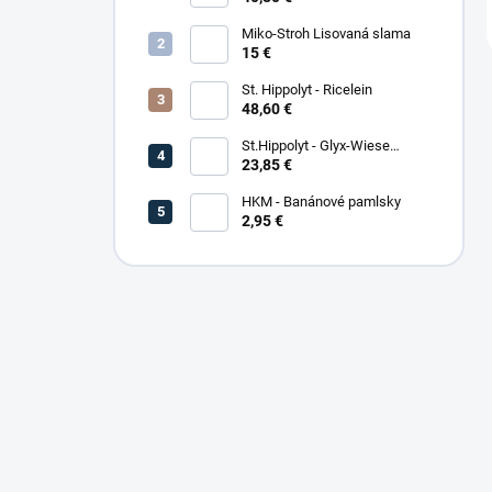
Miko-Stroh Lisovaná slama
15 €
St. Hippolyt - Ricelein
48,60 €
St.Hippolyt - Glyx-Wiese
Seniorfaser
23,85 €
HKM - Banánové pamlsky
2,95 €