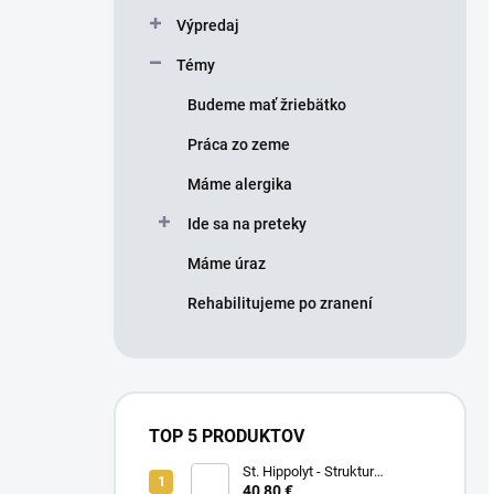
Výpredaj
Témy
Budeme mať žriebätko
Práca zo zeme
Máme alergika
Ide sa na preteky
Máme úraz
Rehabilitujeme po zranení
TOP 5 PRODUKTOV
St. Hippolyt - Struktur
Energetikum
40,80 €