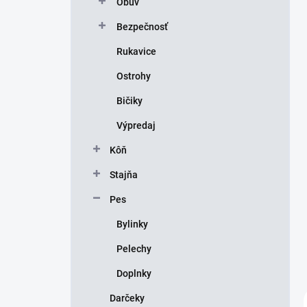
Obuv
e
l
Bezpečnosť
Rukavice
Ostrohy
Bičiky
Výpredaj
Kôň
Stajňa
Pes
Bylinky
Pelechy
Doplnky
Darčeky