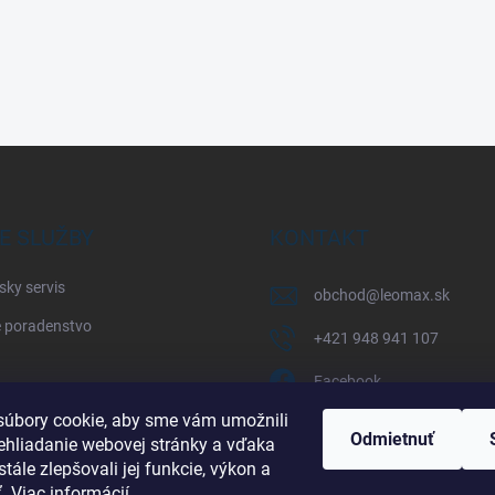
E SLUŽBY
KONTAKT
sky servis
obchod
@
leomax.sk
 poradenstvo
+421 948 941 107
Facebook
úbory cookie, aby sme vám umožnili
leomax_by_spisak_riding
Odmietnuť
ehliadanie webovej stránky a vďaka
tále zlepšovali jej funkcie, výkon a
+421 948 941 107
ť.
Viac informácií