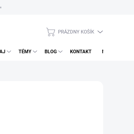
oriadok
PRÁZDNY KOŠÍK
NÁKUPNÝ
KOŠÍK
AJ
TÉMY
BLOG
KONTAKT
NOVINKY
LDHAUSEN
,95 €
otková
voľte variant
: