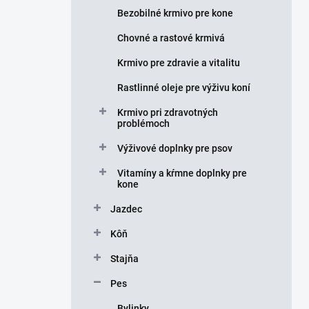
e
Bezobilné krmivo pre kone
l
Chovné a rastové krmivá
Krmivo pre zdravie a vitalitu
Rastlinné oleje pre výživu koní
Krmivo pri zdravotných
problémoch
Výživové doplnky pre psov
Vitamíny a kŕmne doplnky pre
kone
Jazdec
Kôň
Stajňa
Pes
Bylinky