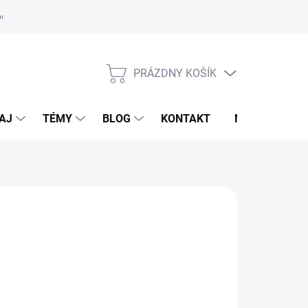
oriadok
PRÁZDNY KOŠÍK
NÁKUPNÝ
KOŠÍK
AJ
TÉMY
BLOG
KONTAKT
NOVINKY
ARMAHORSE
d
34,95 €
otková
voľte variant
: