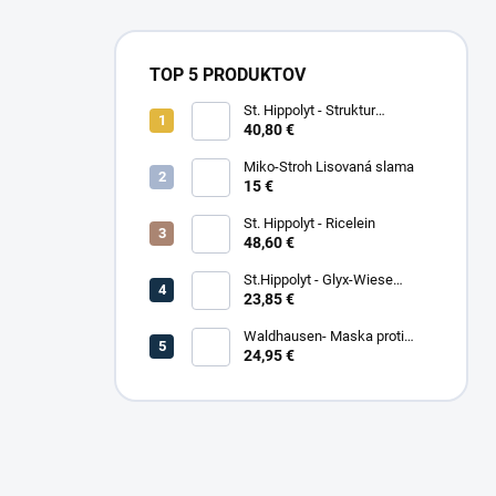
TOP 5 PRODUKTOV
St. Hippolyt - Struktur
Energetikum
40,80 €
Miko-Stroh Lisovaná slama
15 €
St. Hippolyt - Ricelein
48,60 €
St.Hippolyt - Glyx-Wiese
Seniorfaser
23,85 €
Waldhausen- Maska proti
hmyzu Premium
24,95 €