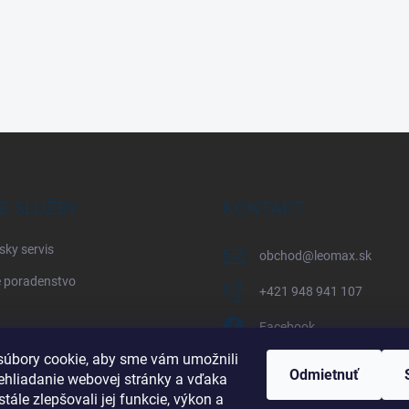
E SLUŽBY
KONTAKT
sky servis
obchod
@
leomax.sk
 poradenstvo
+421 948 941 107
Facebook
úbory cookie, aby sme vám umožnili
leomax_by_spisak_riding
Odmietnuť
ehliadanie webovej stránky a vďaka
tále zlepšovali jej funkcie, výkon a
+421 948 941 107