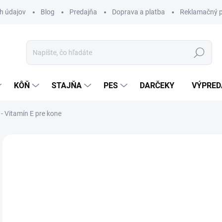
h údajov
Blog
Predajňa
Doprava a platba
Reklamačný p
Hľadať
KÔŇ
STAJŇA
PES
DARČEKY
VÝPRED
 Vitamín E pre kone
Neohodnotené
Podrobnosti hodnotenia
ZNAČKA:
PH
o
Jedn
Z
cena