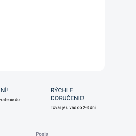
mín E od spoločnosti Pharmahorse je antioxidant, ktorý
ha chrániť zdravé bunky tela. Vitamín E pre kone je jedným
la doplnkov vitamínu E na trhu, ktorý neobsahuje selén.
môže mať zdravú hladinu selénu, ale môže mať nízku
inu vitamínu E. Ak je to prípad vášho koňa, potom je tento
ukt ten pravý.
ILNÉ INFORMÁCIE
OPÝTAŤ SA
NÍ!
RÝCHLE
DORUČENIE!
rátenie do
Tovar je u vás do 2-3 dní
Popis