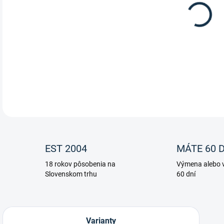
Vita
pomá
z má
Kôň 
hlad
prod
DETA
EST 2004
MÁTE 60 D
18 rokov pôsobenia na
Výmena alebo v
Slovenskom trhu
60 dní
Varianty