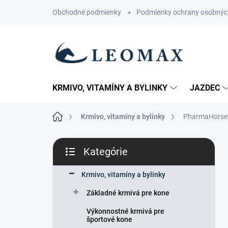
Prejsť
Obchodné podmienky
Podmienky ochrany osobnýc
na
obsah
KRMIVO, VITAMÍNY A BYLINKY
JAZDEC
Domov
Krmivo, vitamíny a bylinky
PharmaHorse -
B
Kategórie
o
Preskočiť
č
kategórie
n
Krmivo, vitamíny a bylinky
ý
Základné krmivá pre kone
p
a
Výkonnostné krmivá pre
n
športové kone