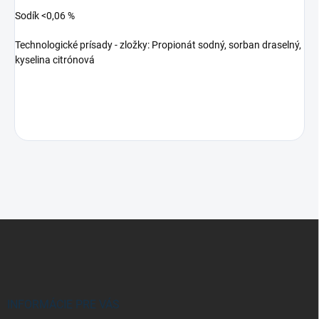
Sodík <0,06 %
Technologické prísady - zložky: Propionát sodný, sorban draselný,
kyselina citrónová
Z
á
p
ä
t
i
INFORMÁCIE PRE VÁS