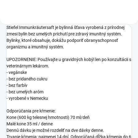
Stiefel Immunkräutersaft je bylinná šťava vyrobená z prírodnej
zmesi bylín bez umelých príchutí pre zdravý imunitný systém.
Bylinky, ktoré obsahuje, dokážu podporiť obranyschopnosť
organizmu a imunitný systém.
UPOZORNENIE: Používajte u gravidných kobýl len po konzultácii s
veterinárnym lekárom.
- vegánske
- bez pridaného cukru
- bez farbív
- bez umelých aróm
- vyrobené v Nemecku
Odporúčania pre kŕmenie:
Kone (600 kg telesnej hmotnosti) 70 ml/deň
Malé kone 35 ml / denne
Dennú dávku je možné rozdeliť na dve dávky denne.
Trvanie kŕmenia: najmenej 14 dní. Odporúčaná dĺžka kŕmenia do 6