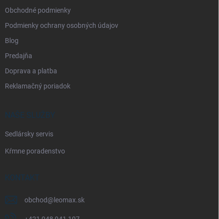
e
Obchodné podmienky
Podmienky ochrany osobných údajov
Blog
Predajňa
Doprava a platba
Reklamačný poriadok
NAŠE SLUŽBY
Sedlársky servis
Kŕmne poradenstvo
KONTAKT
obchod
@
leomax.sk
+421 948 941 107