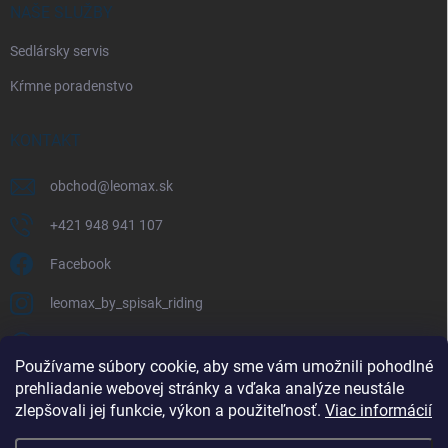
NAŠE SLUŽBY
Sedlársky servis
Kŕmne poradenstvo
KONTAKT
obchod
@
leomax.sk
+421 948 941 107
Facebook
leomax_by_spisak_riding
+421 948 941 107
Používame súbory cookie, aby sme vám umožnili pohodlné
prehliadanie webovej stránky a vďaka analýze neustále
FACEBOOK
zlepšovali jej funkcie, výkon a použiteľnosť.
Viac informácií