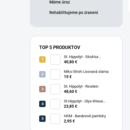
Máme úraz
Rehabilitujeme po zranení
TOP 5 PRODUKTOV
St. Hippolyt - Struktur
Energetikum
40,80 €
Miko-Stroh Lisovaná slama
15 €
St. Hippolyt - Ricelein
48,60 €
St.Hippolyt - Glyx-Wiese
Seniorfaser
23,85 €
HKM - Banánové pamlsky
2,95 €