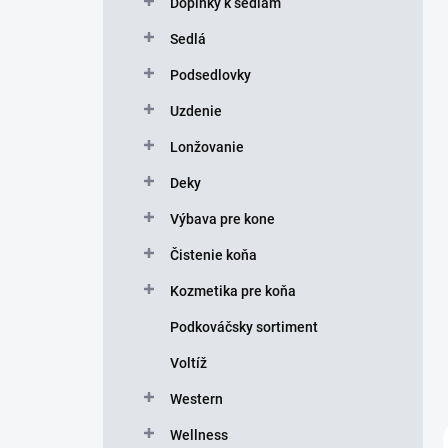
Doplnky k sedlám
e
l
Sedlá
Podsedlovky
Uzdenie
Lonžovanie
Deky
Výbava pre kone
Čistenie koňa
Kozmetika pre koňa
Podkováčsky sortiment
Voltíž
Western
Wellness