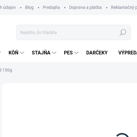
h údajov
Blog
Predajňa
Doprava a platba
Reklamačný p
Hľadať
KÔŇ
STAJŇA
PES
DARČEKY
VÝPRED
ké 150g
Neohodnotené
Podrobnosti hodnotenia
ZNAČKA:
WA
o
Jedn
Z
cena