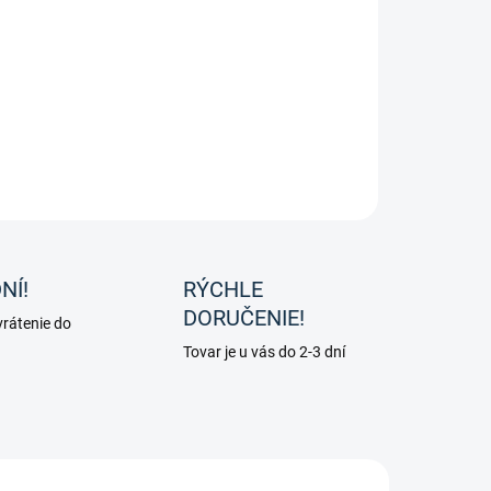
ké gumičky do hrivy od značky Waldhausen.
ILNÉ INFORMÁCIE
OPÝTAŤ SA
NÍ!
RÝCHLE
DORUČENIE!
rátenie do
Tovar je u vás do 2-3 dní