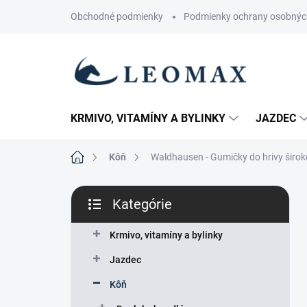
Prejsť
Obchodné podmienky
Podmienky ochrany osobnýc
na
obsah
KRMIVO, VITAMÍNY A BYLINKY
JAZDEC
Domov
Kôň
Waldhausen - Gumičky do hrivy širo
B
Kategórie
o
Preskočiť
č
kategórie
n
Krmivo, vitamíny a bylinky
ý
Jazdec
p
a
Kôň
n