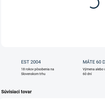
Širo
DETA
EST 2004
MÁTE 60 D
18 rokov pôsobenia na
Výmena alebo v
Slovenskom trhu
60 dní
Súvisiaci tovar