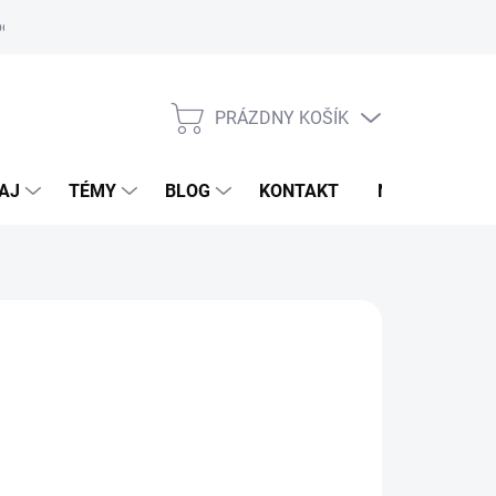
oriadok
PRÁZDNY KOŠÍK
NÁKUPNÝ
KOŠÍK
AJ
TÉMY
BLOG
KONTAKT
NOVINKY
LDHAUSEN
d
14,95 €
otková
voľte variant
: