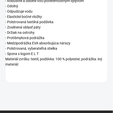
- Robustné a odolné voči poveternostným vplyvom
- Odolný
- Odpudzuje vodu
- Elastické bočné vložky
- Polstrovaná textilná podšívka
- Zosilnená oblasť päty
- Držiak na ostrohy
- Protišmyková podrážka
- Medzipodrážka EVA absorbujúca nárazy
- Polstrovaná, vyberateľná stielka
- Spona s logom E L T
Materiál zvršku: textil, podšívka: 100 % polyester, podrážka: iný
materiál
Z