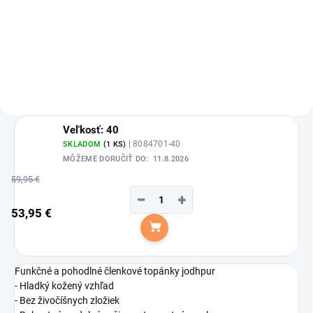
Waldhausen.
Portland značky Waldhausen —
jeden model, ktorý spája všetky
dôležité vlastnosti pohodlného a
štýlového produktu.
Veľkosť: 40
| 8084701-40
SKLADOM
(1 KS)
MÔŽEME DORUČIŤ DO:
11.8.2026
59,95 €
−
+
53,95 €
Do košíka
Funkčné a pohodlné členkové topánky jodhpur
- Hladký kožený vzhľad
- Bez živočíšnych zložiek