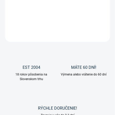
Jazdecké topánky Jodhpur Clever Comfort od značky
Waldhausen.
DETAILNÉ INFORMÁCIE
OPÝTAŤ SA
EST 2004
MÁTE 60 DNÍ!
18 rokov pôsobenia na
Výmena alebo vrátenie do 60 dní
Slovenskom trhu
RÝCHLE DORUČENIE!