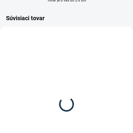
Tovar je u vás do 2-3 dní
Súvisiaci tovar
SKLADOM
SKLADOM
(1 KS)
(1 KS)
Waldhausen -
Waldhausen - Jazdecké
Minichapsy Classic
čižmy Portland
69,95 €
119,95 €
Detail
Detail
Minichapsy Classic od značky
Univerzálne jazdecké čižmy