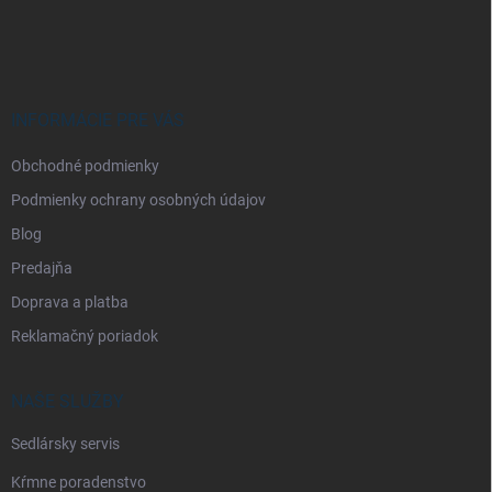
á
p
ä
t
i
INFORMÁCIE PRE VÁS
e
Obchodné podmienky
Podmienky ochrany osobných údajov
Blog
Predajňa
Doprava a platba
Reklamačný poriadok
NAŠE SLUŽBY
Sedlársky servis
Kŕmne poradenstvo