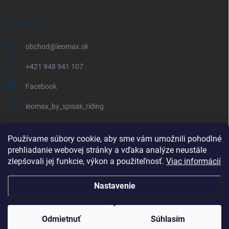
KONTAKT
obchod
@
leomax.sk
+421 948 941 107
Facebook
leomax_by_spisak_riding
+421 948 941 107
Používame súbory cookie, aby sme vám umožnili pohodlné
prehliadanie webovej stránky a vďaka analýze neustále
FACEBOOK
zlepšovali jej funkcie, výkon a použiteľnosť.
Viac informácií
Nastavenie
Copyright 2026
LEOMAX.SK
. Všetky práva vyhradené.
Odmietnuť
Súhlasím