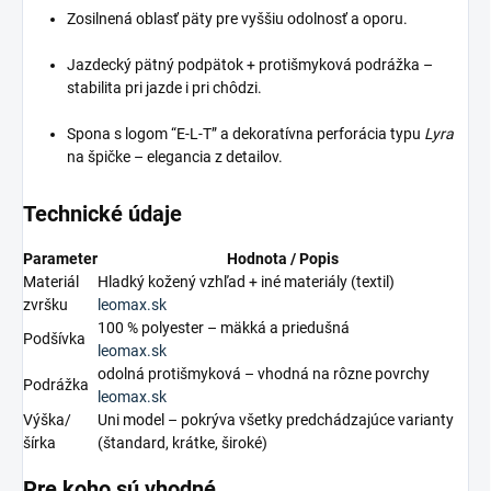
Zosilnená oblasť päty pre vyššiu odolnosť a oporu.
Jazdecký pätný podpätok + protišmyková podrážka –
stabilita pri jazde i pri chôdzi.
Spona s logom “E-L-T” a dekoratívna perforácia typu
Lyra
na špičke – elegancia z detailov.
Technické údaje
Parameter
Hodnota / Popis
Materiál
Hladký kožený vzhľad + iné materiály (textil)
zvršku
leomax.sk
100 % polyester – mäkká a priedušná
Podšívka
leomax.sk
odolná protišmyková – vhodná na rôzne povrchy
Podrážka
leomax.sk
Výška/
Uni model – pokrýva všetky predchádzajúce varianty
šírka
(štandard, krátke, široké)
Pre koho sú vhodné