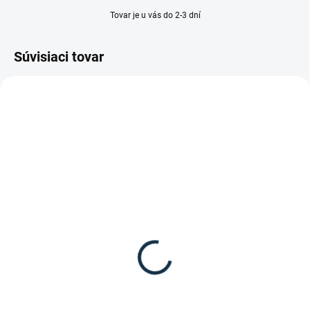
Tovar je u vás do 2-3 dní
Súvisiaci tovar
VYPREDANÉ
SKLADOM
(1 KS)
Waldhausen - Jazdecké
Waldhausen - Jazdecké
podkolienky Karo
podkolienky Argyle
8,95 €
9,95 €
Detail
Detail
Jazdecké podkolienky Karo z