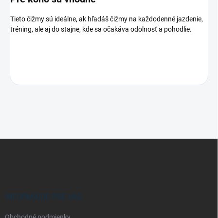
Tieto čižmy sú ideálne, ak hľadáš čižmy na každodenné jazdenie,
tréning, ale aj do stajne, kde sa očakáva odolnosť a pohodlie.
Z
á
p
ä
t
i
INFORMÁCIE PRE VÁS
e
Obchodné podmienky