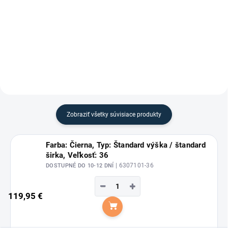
Jazdecké podkolienky Argyle od
mäkkej bavlny od značky
značky Waldhausen. Objavte
Waldhausen.
štýlové a pohodlné jazdecké
podkolienky Argyle od
renomovanej značky
Waldhausen – ideálny doplnok
pre každého...
Zobraziť všetky súvisiace produkty
Farba: Čierna, Typ: Štandard výška / štandard
širka, Veľkosť: 36
| 6307101-36
DOSTUPNÉ DO 10-12 DNÍ
−
+
119,95 €
Do košíka