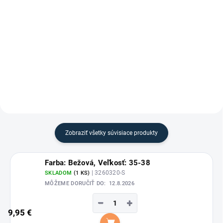
Detail
Detail
Jazdecké legíny Ella Glam s
Jazdecké čižmy Nova Tall Vegan
celosedovým gripom od značky
z koženky od značky Suedwind.
Waldhausen.
Zobraziť všetky súvisiace produkty
Farba: Bežová, Veľkosť: 35-38
| 3260320-S
SKLADOM
(1 KS)
MÔŽEME DORUČIŤ DO:
12.8.2026
−
+
9,95 €