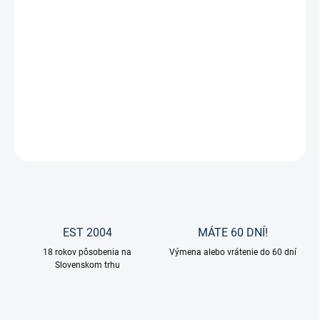
Jazdecké podkolienky
Argyle od značky Waldhausen. Objavte
štýlové a pohodlné jazdecké podkolienky Argyle od renomovanej
značky Waldhausen – ideálny doplnok pre každého
jazdca
, ktorý
hľadá spojenie
kvality, komfortu a elegantného dizajnu
pri
jazdení či v stajni.
DETAILNÉ INFORMÁCIE
OPÝTAŤ SA
EST 2004
MÁTE 60 DNÍ!
18 rokov pôsobenia na
Výmena alebo vrátenie do 60 dní
Slovenskom trhu