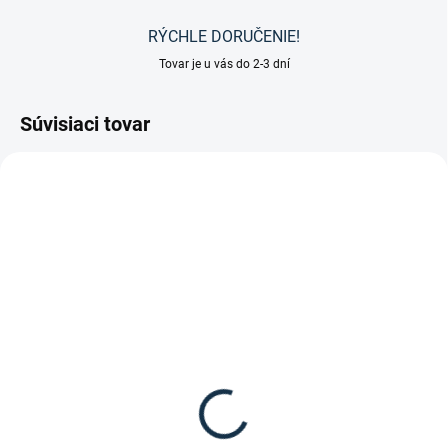
RÝCHLE DORUČENIE!
Tovar je u vás do 2-3 dní
Súvisiaci tovar
SKLADOM
SKLADOM
(1 KS)
(1 KS)
Waldhausen - Jazdecké
Suedwind - Jazdecké
legíny Ella Glam
čižmy Nova Tall Vegan
59,95 €
145 €
od