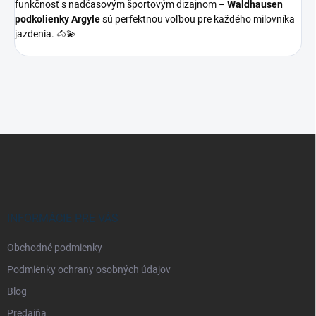
funkčnosť s nadčasovým športovým dizajnom –
Waldhausen
podkolienky Argyle
sú perfektnou voľbou pre každého milovníka
jazdenia. 🐴💫
Z
á
p
ä
t
i
INFORMÁCIE PRE VÁS
e
Obchodné podmienky
Podmienky ochrany osobných údajov
Blog
Predajňa