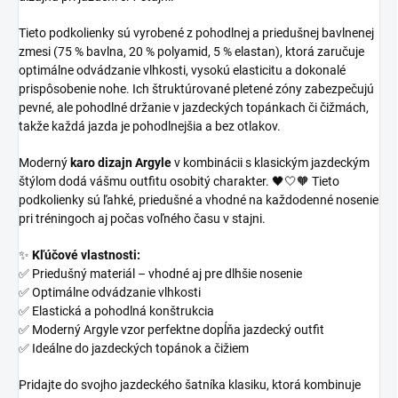
Tieto podkolienky sú vyrobené z pohodlnej a priedušnej bavlnenej
zmesi (75 % bavlna, 20 % polyamid, 5 % elastan), ktorá zaručuje
optimálne odvádzanie vlhkosti, vysokú elasticitu a dokonalé
prispôsobenie nohe.
Ich štruktúrované pletené zóny zabezpečujú
pevné, ale pohodlné držanie v jazdeckých topánkach či čižmách,
takže každá jazda je pohodlnejšia a bez otlakov.
Moderný
karo dizajn Argyle
v kombinácii s klasickým jazdeckým
štýlom dodá vášmu outfitu osobitý charakter. 🖤🤍🧡 Tieto
podkolienky sú ľahké, priedušné a vhodné na každodenné nosenie
pri tréningoch aj počas voľného času v stajni.
✨
Kľúčové vlastnosti:
✅ Priedušný materiál – vhodné aj pre dlhšie nosenie
✅ Optimálne odvádzanie vlhkosti
✅ Elastická a pohodlná konštrukcia
✅ Moderný Argyle vzor perfektne dopĺňa jazdecký outfit
✅ Ideálne do jazdeckých topánok a čižiem
Pridajte do svojho jazdeckého šatníka klasiku, ktorá kombinuje