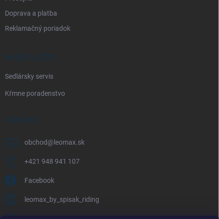
Doprava a platba
Reklamačný poriadok
NAŠE SLUŽBY
Sedlársky servis
Kŕmne poradenstvo
KONTAKT
obchod
@
leomax.sk
+421 948 941 107
Facebook
leomax_by_spisak_riding
+421 948 941 107