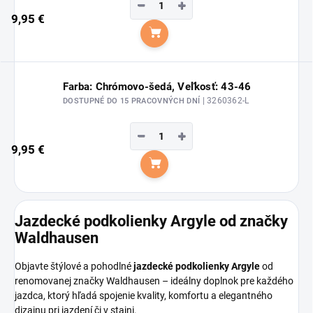
−
+
9,95 €
Do košíka
Farba: Chrómovo-šedá, Veľkosť: 43-46
| 3260362-L
DOSTUPNÉ DO 15 PRACOVNÝCH DNÍ
−
+
9,95 €
Do košíka
Jazdecké podkolienky Argyle od značky
Waldhausen
Objavte štýlové a pohodlné
jazdecké podkolienky Argyle
od
renomovanej značky Waldhausen – ideálny doplnok pre každého
jazdca, ktorý hľadá spojenie kvality, komfortu a elegantného
dizajnu pri jazdení či v stajni.