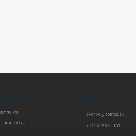
E SLUŽBY
KONTAKT
sky servis
obchod
@
leomax.sk
 poradenstvo
+421 948 941 107