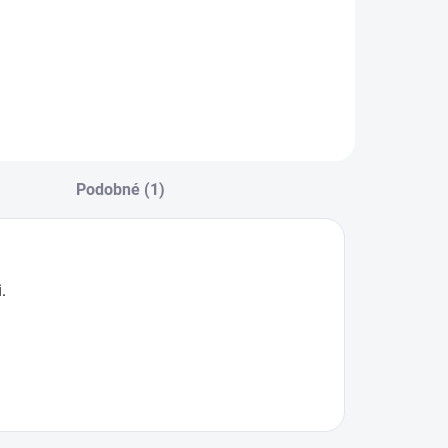
esk s hodvábnymi
roteínmi na ľahké
ozčesávanie a
esklú hrivu a srsť.
Podobné (1)
.