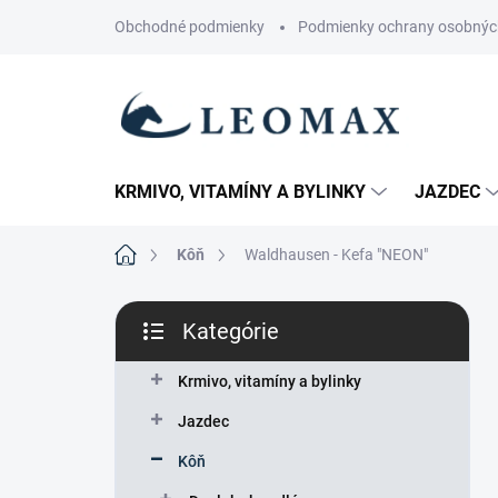
Prejsť
Obchodné podmienky
Podmienky ochrany osobnýc
na
obsah
KRMIVO, VITAMÍNY A BYLINKY
JAZDEC
Domov
Kôň
Waldhausen - Kefa "NEON"
B
Kategórie
o
Preskočiť
č
kategórie
n
Krmivo, vitamíny a bylinky
ý
Jazdec
p
a
Kôň
n