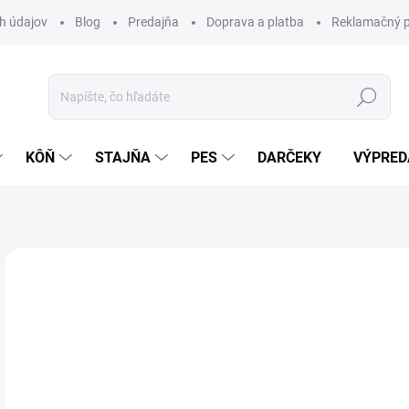
h údajov
Blog
Predajňa
Doprava a platba
Reklamačný p
Hľadať
KÔŇ
STAJŇA
PES
DARČEKY
VÝPRED
Neohodnotené
Podrobnosti hodnotenia
ZNAČKA:
WA
5,
Jedn
DOS
cena