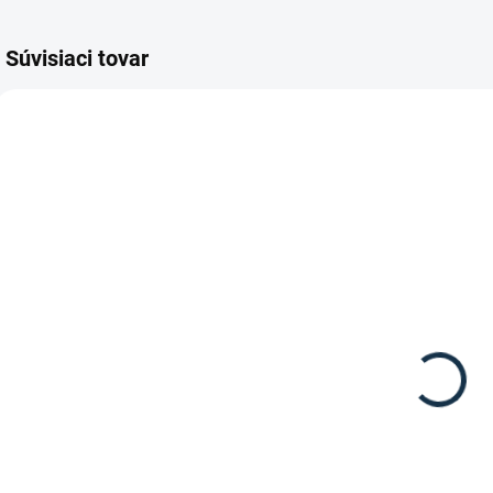
Súvisiaci tovar
TIP
SKLADOM
SKLADOM
(2 KS)
(1 KS)
Waldhausen -
Waldhausen -
L
Kovové
Kefa na hrivu a
pružinové
chvost
o
žbílko
5,95 €
8,95 €
od
Detail
Detail
L