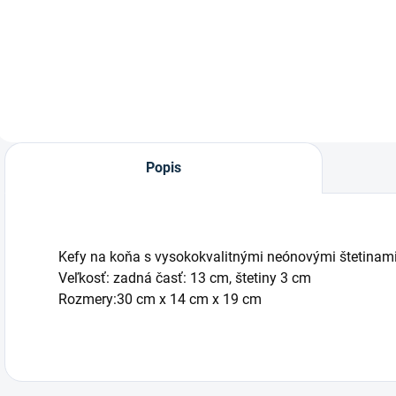
l
Kovové pružinové
Kefa na hrivu a
p
žbílko na čistenie
chvost koňa od
r
srsti od značky
značky
l
Waldhausen.
Waldhausen.
Popis
Kefy na koňa s vysokokvalitnými neónovými štetinami
Veľkosť: zadná časť: 13 cm, štetiny 3 cm
Rozmery:30 cm x 14 cm x 19 cm