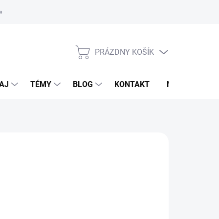
oriadok
PRÁZDNY KOŠÍK
NÁKUPNÝ
KOŠÍK
AJ
TÉMY
BLOG
KONTAKT
NOVINKY
LDHAUSEN
95 €
otková
TUPNÉ DO 15 PRACOVNÝCH DNÍ
: