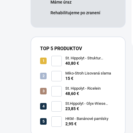
Máme úraz
Rehabilitujeme po zranení
TOP 5 PRODUKTOV
St. Hippolyt - Struktur
Energetikum
40,80 €
Miko-Stroh Lisovaná slama
15 €
St. Hippolyt - Ricelein
48,60 €
St.Hippolyt - Glyx-Wiese
Seniorfaser
23,85 €
HKM - Banánové pamlsky
2,95 €