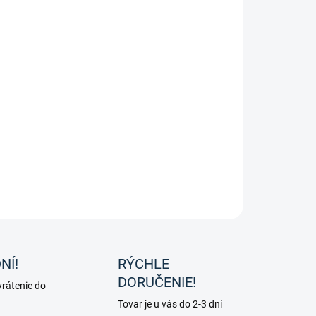
−
+
Pridať do košíka
 na koňa Neon od značky Waldhausen.
ILNÉ INFORMÁCIE
OPÝTAŤ SA
NÍ!
RÝCHLE
DORUČENIE!
rátenie do
Tovar je u vás do 2-3 dní