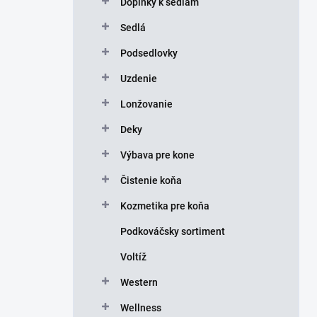
Doplnky k sedlám
e
l
Sedlá
Podsedlovky
Uzdenie
Lonžovanie
Deky
Výbava pre kone
Čistenie koňa
Kozmetika pre koňa
Podkováčsky sortiment
Voltíž
Western
Wellness