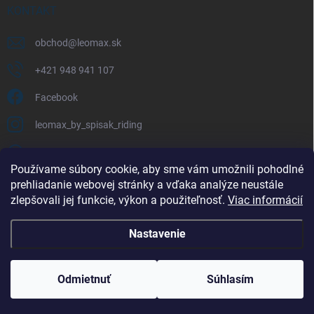
KONTAKT
obchod
@
leomax.sk
+421 948 941 107
Facebook
leomax_by_spisak_riding
+421 948 941 107
Používame súbory cookie, aby sme vám umožnili pohodlné
prehliadanie webovej stránky a vďaka analýze neustále
FACEBOOK
zlepšovali jej funkcie, výkon a použiteľnosť.
Viac informácií
Nastavenie
Copyright 2026
LEOMAX.SK
. Všetky práva vyhradené.
Odmietnuť
Súhlasím
Vytvoril Shoptet