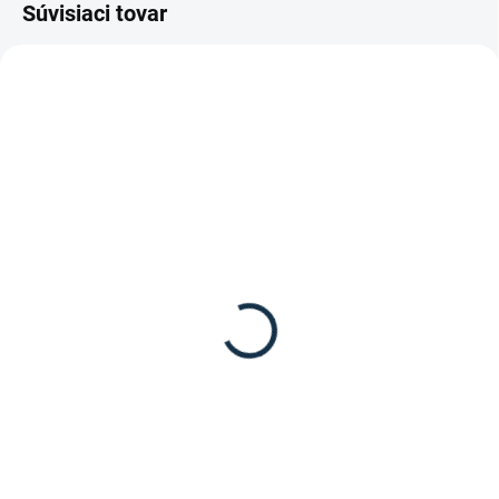
Súvisiaci tovar
DOSTUPNÉ DO 15 PRACOVNÝCH DNÍ
SKLADOM
(1 KS)
Pikeur - Zimné dámske
Kavalkade- Podkolienky
jazdecké nohavice
KavalSocks
Lucinda Corkshell
6,90 €
199,95 €
Detail
Detail
Podkolienky od značky
Zimné dámske jazdecké nohavice
Kavalkade.
Lucinda Corkshell s gripovým
posedom od značky Pikeur.