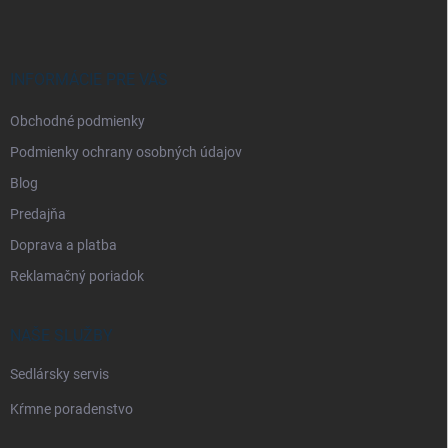
p
ä
t
i
INFORMÁCIE PRE VÁS
e
Obchodné podmienky
Podmienky ochrany osobných údajov
Blog
Predajňa
Doprava a platba
Reklamačný poriadok
NAŠE SLUŽBY
Sedlársky servis
Kŕmne poradenstvo