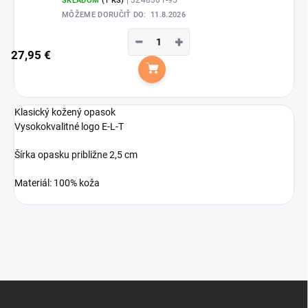
SKLADOM
(1 KS)
MÔŽEME DORUČIŤ DO:
11.8.2026
−
+
27,95 €
Do košíka
Klasický kožený opasok
Vysokokvalitné logo E-L-T
Šírka opasku približne 2,5 cm
Materiál: 100% koža
Z
á