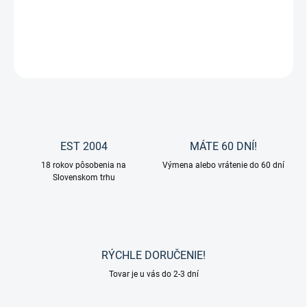
Kožený opasok Levia od značky Waldhausen.
DETAILNÉ INFORMÁCIE
OPÝTAŤ SA
EST 2004
MÁTE 60 DNÍ!
18 rokov pôsobenia na
Výmena alebo vrátenie do 60 dní
Slovenskom trhu
RÝCHLE DORUČENIE!
Tovar je u vás do 2-3 dní