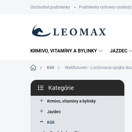
Prejsť
Obchodné podmienky
Podmienky ochrany osobnýc
na
obsah
KRMIVO, VITAMÍNY A BYLINKY
JAZDEC
Domov
Kôň
Waldhausen - Lonžovacia spojka dou
B
Kategórie
o
Preskočiť
č
kategórie
n
Krmivo, vitamíny a bylinky
ý
Jazdec
p
a
Kôň
n