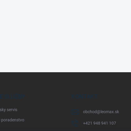
E SLUŽBY
KONTAKT
sky servis
obchod
@
leomax.sk
 poradenstvo
+421 948 941 107