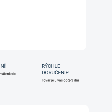
ovacia spojka od značky Waldhausen.
ILNÉ INFORMÁCIE
OPÝTAŤ SA
NÍ!
RÝCHLE
DORUČENIE!
rátenie do
Tovar je u vás do 2-3 dní