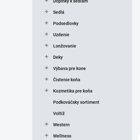
Doplnky k sedlám
e
l
Sedlá
Podsedlovky
Uzdenie
Lonžovanie
Deky
Výbava pre kone
Čistenie koňa
Kozmetika pre koňa
Podkováčsky sortiment
Voltíž
Western
Wellness