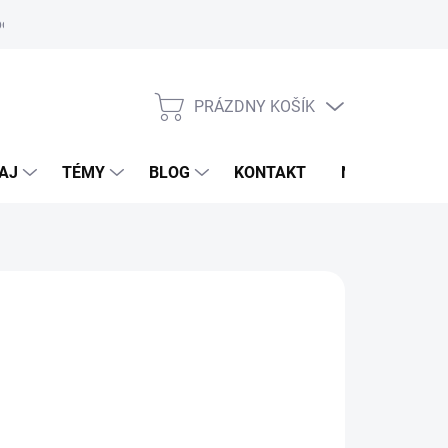
oriadok
PRÁZDNY KOŠÍK
NÁKUPNÝ
KOŠÍK
AJ
TÉMY
BLOG
KONTAKT
NOVINKY
LDHAUSEN
95 €
otková
voľte variant
: