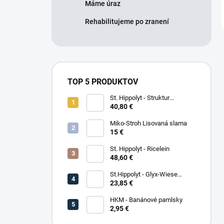
Máme úraz
Rehabilitujeme po zranení
TOP 5 PRODUKTOV
St. Hippolyt - Struktur
Energetikum
40,80 €
Miko-Stroh Lisovaná slama
15 €
St. Hippolyt - Ricelein
48,60 €
St.Hippolyt - Glyx-Wiese
Seniorfaser
23,85 €
HKM - Banánové pamlsky
2,95 €