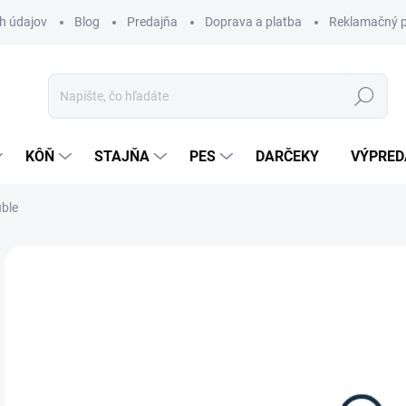
h údajov
Blog
Predajňa
Doprava a platba
Reklamačný p
Hľadať
KÔŇ
STAJŇA
PES
DARČEKY
VÝPRED
ble
Neohodnotené
Podrobnosti hodnotenia
ZNAČKA:
WA
6,
Jedn
Z
cena