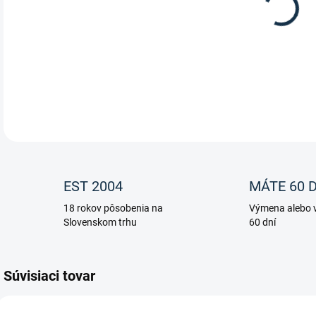
Lonž
DETA
EST 2004
MÁTE 60 D
18 rokov pôsobenia na
Výmena alebo v
Slovenskom trhu
60 dní
Súvisiaci tovar